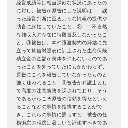
経営成績等は相当深刻な状況にあったの
に対し、被告が原告にした説明は……誤
った経営判断に至るような情報の提供や
助言に終始していたこと、②……不自然
な雑収入の存在に特段言及しなかったこ
と、③被告は、本件譲渡契約の締結に先
立って貸借対照表に計上された生命保険
積立金の金額が実体を伴わないものであ
ったことを知っていたにもかかわらず、
原告にこれを報告していなかったものと
強く疑われること、④被告が弁護士とし
て高度の注意義務を課されており、そう
であるからこそ原告の信頼を得たといえ
ることなどの事情を指摘することがで
き、これらの事情に照らすと、被告の任
務懈怠の程度は著しいと評価すべきであ