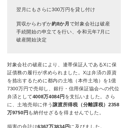
翌月にもさらに300万円を貸し付け
買収からわずか
約8か月
で対象会社は破産
手続開始の申立てを行い、令和元年7月に
破産開始決定
対象会社の破産により、連帯保証人であるXに保
証債務の履行が求められました。Xは弁済の原資
を捻出するために都内の土地（本件土地）を1億
7300万円で売却し、銀行・信用保証協会への代位
弁済として
4008万4084円
を支払いました。さら
に、土地売却に伴う
譲渡所得税（分離課税）2358
万9750円
も納付せざるを得ませんでした。
損害の合計は
6367万3834円
に及びました。