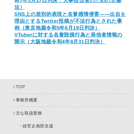
和7年3月27日判決：人事担当者のための労働
法）
SNS上の差別的表現と名誉感情侵害——出自を
理由とするTwitter投稿が不法行為とされた事
例（東京地裁令和5年6月19日判決）
VTuberに対する名誉毀損行為と発信者情報の
開示（大阪地裁令和4年8月31日判決）
TOP
事務所概要
主な取扱業務
経営企画部支援