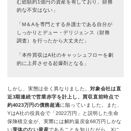
む総額約1億円の資産を有しており、財務
的な不安はない」
「M＆Aを専門とする弁護士である自分が
しっかりとデュー・デリジェンス（財務
調査）を行ったから大丈夫だ」
「本件買収はA社のキャッシュフローを劇
的に上昇させる起爆剤となる」
しかし、実態は全く異なりました。
対象会社は直
近3期連続で営業赤字を計上し、買収直前時点で
約4023万円の債務超過
に陥っていました。また、
YはA社の役員会で「2022万円」と説明した生命
保険積立金が、実際には解約返戻金68万円しかな
い
実体のない資産
であることを知りながら、Xに