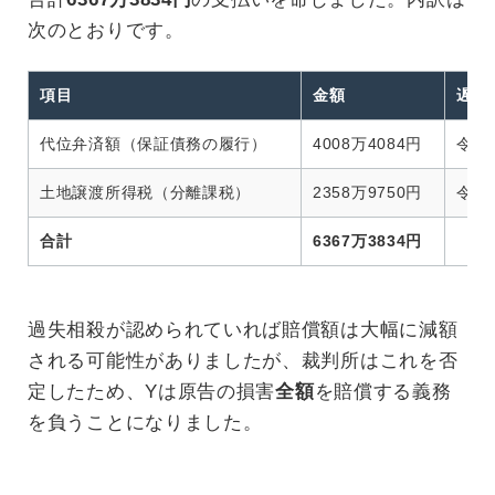
次のとおりです。
項目
金額
遅延
代位弁済額（保証債務の履行）
4008万4084円
令和
土地譲渡所得税（分離課税）
2358万9750円
令和
合計
6367万3834円
過失相殺が認められていれば賠償額は大幅に減額
される可能性がありましたが、裁判所はこれを否
定したため、Yは原告の損害
全額
を賠償する義務
を負うことになりました。