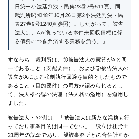
日第一小法廷判決・民集23巻2号511頁、同
裁判所昭和48年10月26日第2小法廷判決・民
集27巻9号1240頁参照）。したがって、被告
法人は、Aが負っている本件未回収債権に係
る債務につき弁済する義務を負う。」
すなわち、裁判所は、①被告法人の実質がAと同
一であること（支配要件）、および②被告法人の
設立がAによる強制執行回避を目的としたもので
あること（目的要件）の両方が認められるとし
て、法人格否認の法理（法人格の濫用）を適用し
ました。
被告法人・Y2側は、「被告法人は新たな業務も行
っており事業目的は同一でない」「設立は社労士
21周年の記念であり、親族事務所との合併計画が