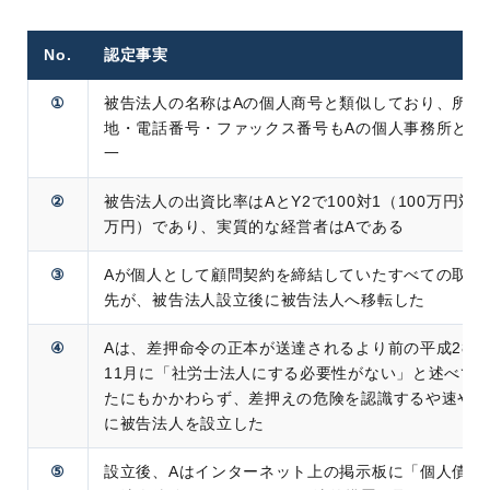
No.
認定事実
①
被告法人の名称はAの個人商号と類似しており、所在
地・電話番号・ファックス番号もAの個人事務所と同
一
②
被告法人の出資比率はAとY2で100対1（100万円対1
万円）であり、実質的な経営者はAである
③
Aが個人として顧問契約を締結していたすべての取引
先が、被告法人設立後に被告法人へ移転した
④
Aは、差押命令の正本が送達されるより前の平成28年
11月に「社労士法人にする必要性がない」と述べて
たにもかかわらず、差押えの危険を認識するや速やか
に被告法人を設立した
⑤
設立後、Aはインターネット上の掲示板に「個人債務