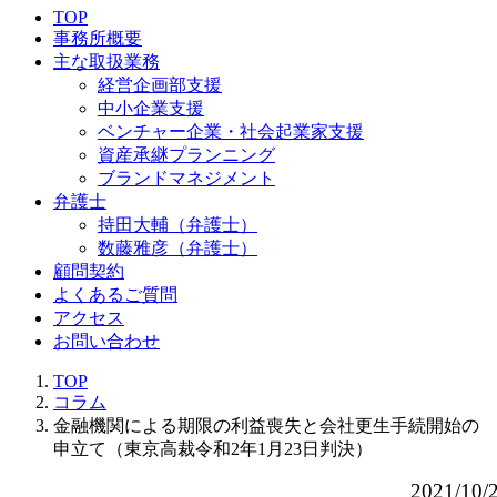
TOP
事務所概要
主な取扱業務
経営企画部支援
中小企業支援
ベンチャー企業・社会起業家支援
資産承継プランニング
ブランドマネジメント
弁護士
持田大輔（弁護士）
数藤雅彦（弁護士）
顧問契約
よくあるご質問
アクセス
お問い合わせ
TOP
コラム
金融機関による期限の利益喪失と会社更生手続開始の
申立て（東京高裁令和2年1月23日判決）
2021/10/