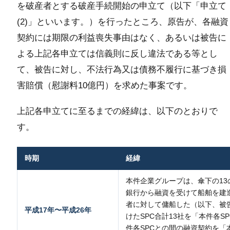
を破産者とする破産手続開始の申立て（以下「申立て
(2)」といいます。）を行ったところ、原告が、各融資
契約には期限の利益喪失事由はなく、あるいは被告に
よる上記各申立ては信義則に反し違法である等とし
て、被告に対し、不法行為又は債務不履行に基づき損
害賠償（慰謝料10億円）を求めた事案です。
上記各申立てに至るまでの経緯は、以下のとおりで
す。
時期
経緯
本件企業グループは、傘下の13
銀行から融資を受けて船舶を建
者に対して傭船した（以下、被
平成17年〜平成26年
けたSPC合計13社を「本件各S
件各SPCとの間の融資契約を「