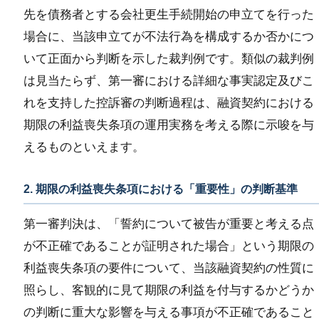
先を債務者とする会社更生手続開始の申立てを行った
場合に、当該申立てが不法行為を構成するか否かにつ
いて正面から判断を示した裁判例です。類似の裁判例
は見当たらず、第一審における詳細な事実認定及びこ
れを支持した控訴審の判断過程は、融資契約における
期限の利益喪失条項の運用実務を考える際に示唆を与
えるものといえます。
2. 期限の利益喪失条項における「重要性」の判断基準
第一審判決は、「誓約について被告が重要と考える点
が不正確であることが証明された場合」という期限の
利益喪失条項の要件について、当該融資契約の性質に
照らし、客観的に見て期限の利益を付与するかどうか
の判断に重大な影響を与える事項が不正確であること