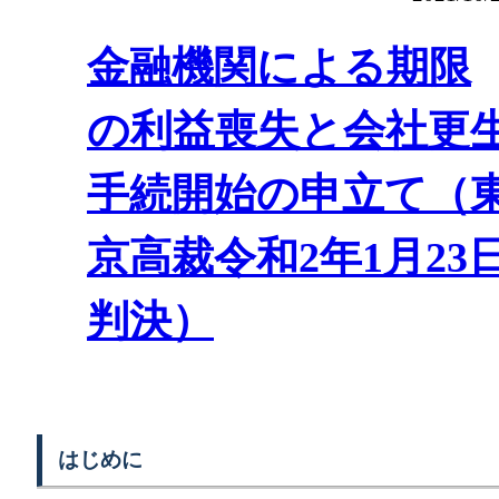
金融機関による期限
の利益喪失と会社更
手続開始の申立て（
京高裁令和2年1月23
判決）
はじめに