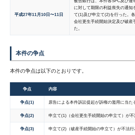
被告銀行は、本件各SPC及び連
に対して期限の利益喪失の通知
平成27年11月10日〜11日
て(1)及び申立て(2)を行った
会社更生手続開始決定及び破産
た。
本件の争点
本件の争点は以下のとおりです。
争点
内容
争点(1)
原告による本件訴訟提起が訴権の濫用に当た
争点(2)
申立て(1)（会社更生手続開始の申立て）が
争点(3)
申立て(2)（破産手続開始の申立て）が不法