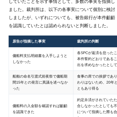
していたことを示す事情として、多数の事実を指摘し
ました。裁判所は、以下の各事実について個別に検討
しましたが、いずれについても、被告銀行が本件齟齬
を認識していたとは認められないと判断しました。
原告が指摘した事実
裁判所の判断
各SPCが返済を怠った
傭船料支払明細書を入手しようと
本件誓約どおりである
しなかった
出を求めなかったとし
船舶の命名引渡式前夜祭で傭船期
食事の席での挨拶であり
間15年との発言に異議を述べなか
わりはないため、20年
った
ともあり得る
約定弁済がされていた
傭船料の入金額を確認すれば齟齬
合しなかったとしても
を認識できた
について指摘した際も