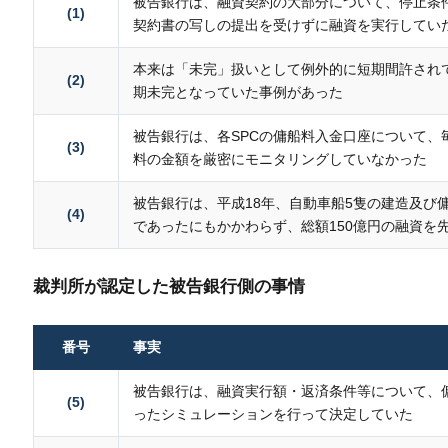
被告銀行は、融資契約の大部分について、停止条
(1)
契約書の写しの提出を受けずに融資を実行してい
本来は「未完」扱いとして例外的に短期間許され
(2)
期未完となっていた事例があった
被告銀行は、各SPCの傭船料入金口座について、
(3)
料の金額を厳密にモニタリングしていなかった
被告銀行は、平成18年、自動車船5隻の建造及び
(4)
であったにもかかわらず、総額150億円の融資を
裁判所が認定した被告銀行側の事情
番号
事実
被告銀行は、融資実行額・返済条件等について、
(5)
ったシミュレーションを行って決定していた