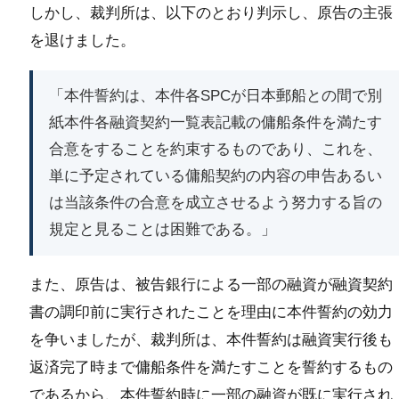
しかし、裁判所は、以下のとおり判示し、原告の主張
を退けました。
「本件誓約は、本件各SPCが日本郵船との間で別
紙本件各融資契約一覧表記載の傭船条件を満たす
合意をすることを約束するものであり、これを、
単に予定されている傭船契約の内容の申告あるい
は当該条件の合意を成立させるよう努力する旨の
規定と見ることは困難である。」
また、原告は、被告銀行による一部の融資が融資契約
書の調印前に実行されたことを理由に本件誓約の効力
を争いましたが、裁判所は、本件誓約は融資実行後も
返済完了時まで傭船条件を満たすことを誓約するもの
であるから、本件誓約時に一部の融資が既に実行され