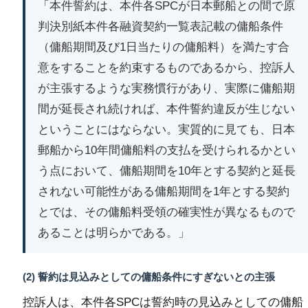
「本件誓約は、本件各SPCが日本郵船との間で原
判決別紙本件各融資契約一覧表記載の傭船条件
（傭船期間及び1日当たりの傭船料）を満たす合
意をすることを約束するものであるから、控訴人
が主張するような実務慣行があり、実際に傭船期
間が延長され続ければ、本件誓約違反が生じない
ということにはならない。実質的に見ても、日本
郵船から10年間傭船料の支払を受けられるかとい
う点において、傭船期間を10年とする契約と延長
されない可能性がある傭船期間を1年とする契約
とでは、その傭船料受領の確実性が異なるもので
あることは明らかである。」
(2) 誓約は見込みとしての傭船条件にすぎないとの主張
控訴人は、本件各SPCは誓約時の見込みとしての傭船