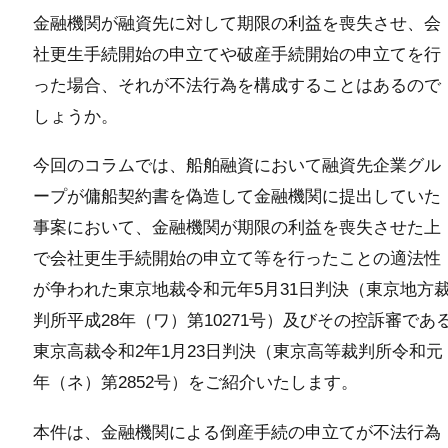
金融機関が融資先に対して期限の利益を喪失させ、会
社更生手続開始の申立てや破産手続開始の申立てを行
った場合、それが不法行為を構成することはあるので
しょうか。
今回のコラムでは、船舶融資において融資先企業グル
ープが傭船契約書を偽造して金融機関に提出していた
事案において、金融機関が期限の利益を喪失させた上
で会社更生手続開始の申立て等を行ったことの適法性
が争われた東京地裁令和元年5月31日判決（東京地方
判所平成28年（ワ）第10271号）及びその控訴審であ
東京高裁令和2年1月23日判決（東京高等裁判所令和元
年（ネ）第2852号）をご紹介いたします。
本件は、金融機関による倒産手続の申立てが不法行為