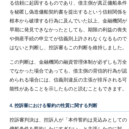
る信頼に起因するものであり、借主側が真正傭船条件
を秘匿し偽造傭船契約書を提出するという信頼関係を
根本から破壊する行為に及んでいた以上、金融機関が
早期に発見できなかったとしても、期限の利益の喪失
や倒産手続の申立てが信義則上許されなくなるもので
はないと判断し、控訴審もこの判断を維持しました。
この判断は、金融機関の融資管理体制が必ずしも万全
でなかった場合であっても、借主側の背信的行為が認
められる場合には、信義則違反の主張が排斥される可
能性があることを示したものと読むこともできます。
4. 控訴審における誓約の性質に関する判断
控訴審判決は、控訴人が「本件誓約は見込みとしての
傭船条件を誓約したにすぎない」と主張したのに対