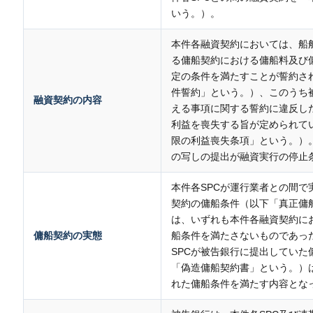
いう。）。
本件各融資契約においては、船
る傭船契約における傭船料及び
定の条件を満たすことが誓約さ
件誓約」という。）、このうち
融資契約の内容
える事項に関する誓約に違反し
利益を喪失する旨が定められて
限の利益喪失条項」という。）
の写しの提出が融資実行の停止
本件各SPCが運行業者との間で
契約の傭船条件（以下「真正傭
は、いずれも本件各融資契約に
傭船契約の実態
船条件を満たさないものであっ
SPCが被告銀行に提出していた
「偽造傭船契約書」という。）
れた傭船条件を満たす内容とな