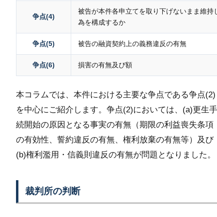
被告が本件各申立てを取り下げないまま維持
争点(4)
為を構成するか
争点(5)
被告の融資契約上の義務違反の有無
争点(6)
損害の有無及び額
本コラムでは、本件における主要な争点である争点(2)
を中心にご紹介します。争点(2)においては、(a)更生
続開始の原因となる事実の有無（期限の利益喪失条項
の有効性、誓約違反の有無、権利放棄の有無等）及び
(b)権利濫用・信義則違反の有無が問題となりました。
裁判所の判断