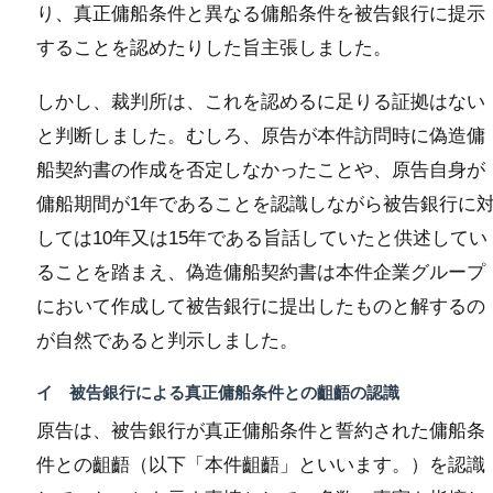
り、真正傭船条件と異なる傭船条件を被告銀行に提示
することを認めたりした旨主張しました。
しかし、裁判所は、これを認めるに足りる証拠はない
と判断しました。むしろ、原告が本件訪問時に偽造傭
船契約書の作成を否定しなかったことや、原告自身が
傭船期間が1年であることを認識しながら被告銀行に
しては10年又は15年である旨話していたと供述してい
ることを踏まえ、偽造傭船契約書は本件企業グループ
において作成して被告銀行に提出したものと解するの
が自然であると判示しました。
イ 被告銀行による真正傭船条件との齟齬の認識
原告は、被告銀行が真正傭船条件と誓約された傭船条
件との齟齬（以下「本件齟齬」といいます。）を認識