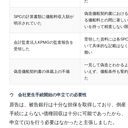
た
偽造傭船契約書におけ
SPCの計算書類に傭船料収入額が
る傭船料との間に著し
明示されていた
いを持って精査しない
受領した資料には各SP
会計監査法人KPMGの監査報告を
いて具体的な記載はな
受領した
難い
一見して偽造とわかる
偽造傭船契約書の体裁上の不備
いえず、傭船条件も誓
た
ウ 会社更生手続開始の申立ての必要性
原告は、被告銀行は十分な担保を取得しており、倒産
手続によらない債権回収は十分に可能であったから、
申立て(1)を行う必要はなかったと主張しました。