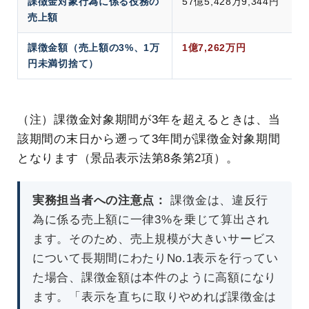
課徴金対象行為に係る役務の
57億5,428万9,344円
売上額
課徴金額（売上額の3%、1万
1億7,262万円
円未満切捨て）
（注）課徴金対象期間が3年を超えるときは、当
該期間の末日から遡って3年間が課徴金対象期間
となります（景品表示法第8条第2項）。
実務担当者への注意点：
課徴金は、違反行
為に係る売上額に一律3%を乗じて算出され
ます。そのため、売上規模が大きいサービス
について長期間にわたりNo.1表示を行ってい
た場合、課徴金額は本件のように高額になり
ます。「表示を直ちに取りやめれば課徴金は