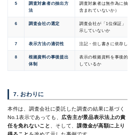
5
調査対象者の抽出方
調査対象者は無作為に抽出
法
含まれていないか）
6
調査会社の選定
調査会社が「1位保証」「
示していないか
7
表示方法の適切性
注記・但し書きに依存した
8
根拠資料の事後提出
表示の根拠資料を事後的に
体制
しているか
7. おわりに
本件は、調査会社に委託した調査の結果に基づく
No.1表示であっても、
広告主が景品表示法上の責
任を免れないこと
、そして、
課徴金が高額に上り
得ること
を改めて示した事例です。