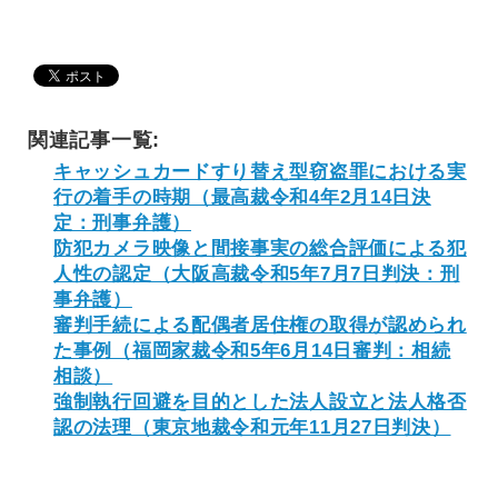
関連記事一覧:
キャッシュカードすり替え型窃盗罪における実
行の着手の時期（最高裁令和4年2月14日決
定：刑事弁護）
防犯カメラ映像と間接事実の総合評価による犯
人性の認定（大阪高裁令和5年7月7日判決：刑
事弁護）
審判手続による配偶者居住権の取得が認められ
た事例（福岡家裁令和5年6月14日審判：相続
相談）
強制執行回避を目的とした法人設立と法人格否
認の法理（東京地裁令和元年11月27日判決）