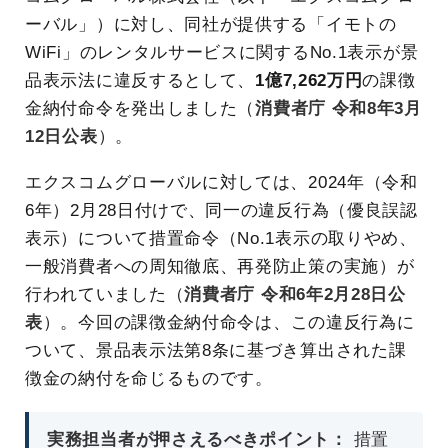
ーバル」）に対し、同社が提供する「イモトの
WiFi」のレンタルサービスに関するNo.1表示が景
品表示法に違反するとして、
1億7,262万円
の課徴
金納付命令を発出しました（
消費者庁 令和8年3月
12日公表
）。
エクスコムグローバルに対しては、2024年（令和
6年）2月28日付けで、同一の違反行為（優良誤認
表示）について措置命令（No.1表示の取りやめ、
一般消費者への周知徹底、再発防止策の実施）が
行われていました（
消費者庁 令和6年2月28日公
表
）。今回の課徴金納付命令は、この違反行為に
ついて、景品表示法第8条に基づき算出された課
徴金の納付を命じるものです。
実務担当者が押さえるべきポイント：
措置