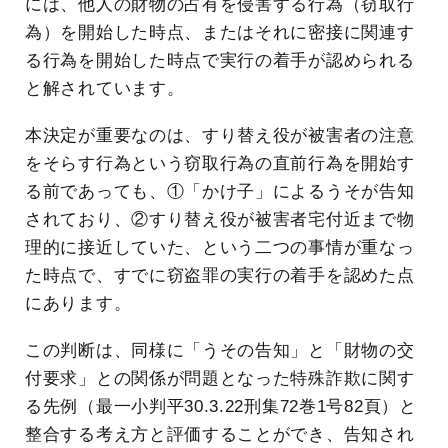
には、他人の財物の占有を侵害する行為（窃取行
為）を開始した時点、またはそれに密接に関連す
る行為を開始した時点で実行の着手が認められる
と解されています。
本決定が重要なのは、すり替え役が被害者の注意
をそらす行為という窃取行為の直前行為を開始す
る前であっても、①「かけ子」によるうそが告知
されており、②すり替え役が被害者宅付近まで物
理的に接近していた、という二つの事情が重なっ
た時点で、すでに窃盗罪の実行の着手を認めた点
にあります。
この判断は、同様に「うその告知」と「財物の交
付要求」との関係が問題となった特殊詐欺に関す
る先例（最一小判平30.3.22刑集72巻1号82頁）と
整合する考え方と評価することができ、告知され