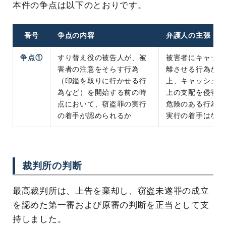
本件の争点は以下のとおりです。
番号
争点の内容
弁護人の主張
争点①
すり替え役の被告人が、被
被害者にキャッシ
害者の注意をそらす行為
離させる行為が行
（印鑑を取りに行かせる行
上、キャッシュカ
為など）を開始する前の時
上の支配を侵害す
点において、窃盗罪の実行
危険のある行為を
の着手が認められるか
実行の着手はない
裁判所の判断
最高裁判所は、上告を棄却し、窃盗未遂罪の成立
を認めた第一審および原審の判断を正当として支
持しました。