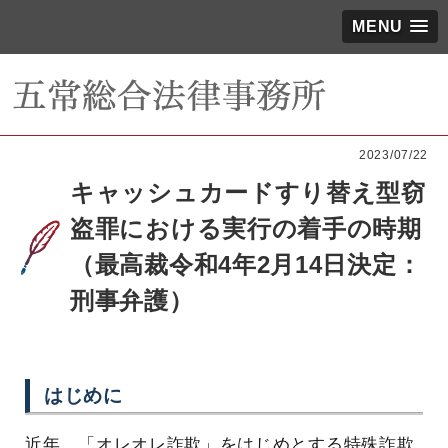
MENU
2023/07/22
キャッシュカードすり替え型窃
盗罪における実行の着手の時期
（最高裁令和4年2月14日決定：
刑事弁護）
はじめに
近年、「オレオレ詐欺」をはじめとする特殊詐欺