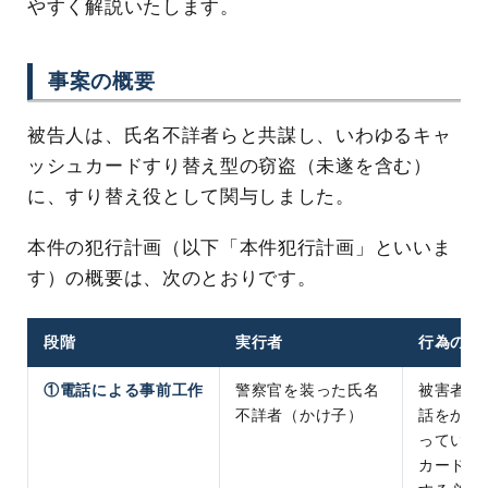
やすく解説いたします。
事案の概要
被告人は、氏名不詳者らと共謀し、いわゆるキャ
ッシュカードすり替え型の窃盗（未遂を含む）
に、すり替え役として関与しました。
本件の犯行計画（以下「本件犯行計画」といいま
す）の概要は、次のとおりです。
段階
実行者
行為の内
①電話による事前工作
警察官を装った氏名
被害者（
不詳者（かけ子）
話をかけ
っている
カードを