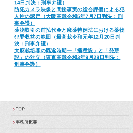
14日判決：刑事弁護）
防犯カメラ映像と間接事実の総合評価による犯
人性の認定（大阪高裁令和5年7月7日判決：刑
事弁護）
薬物取引の前払代金と麻薬特例法における薬物
犯罪収益の範囲（最高裁令和元年12月20日判
決：刑事弁護）
大麻栽培罪の既遂時期ー「播種説」と「発芽
説」の対立（東京高裁令和3年9月28日判決：
刑事弁護）
TOP
事務所概要