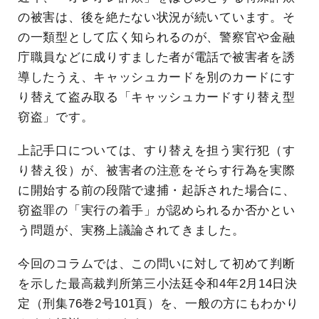
の被害は、後を絶たない状況が続いています。そ
の一類型として広く知られるのが、警察官や金融
庁職員などに成りすました者が電話で被害者を誘
導したうえ、キャッシュカードを別のカードにす
り替えて盗み取る「キャッシュカードすり替え型
窃盗」です。
上記手口については、すり替えを担う実行犯（す
り替え役）が、被害者の注意をそらす行為を実際
に開始する前の段階で逮捕・起訴された場合に、
窃盗罪の「実行の着手」が認められるか否かとい
う問題が、実務上議論されてきました。
今回のコラムでは、この問いに対して初めて判断
を示した最高裁判所第三小法廷令和4年2月14日決
定（刑集76巻2号101頁）を、一般の方にもわかり