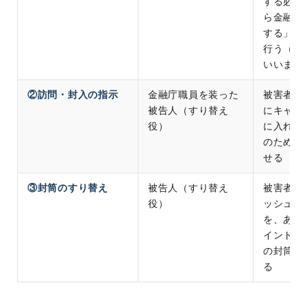
する必要
ら金融庁
する」な
行う（以
いいます
②訪問・封入の指示
金融庁職員を装った
被害者宅
被告人（すり替え
にキャッ
役）
に入れさ
のために
せる
③封筒のすり替え
被告人（すり替え
被害者が
役）
ッシュカ
を、あら
イントカ
の封筒と
る