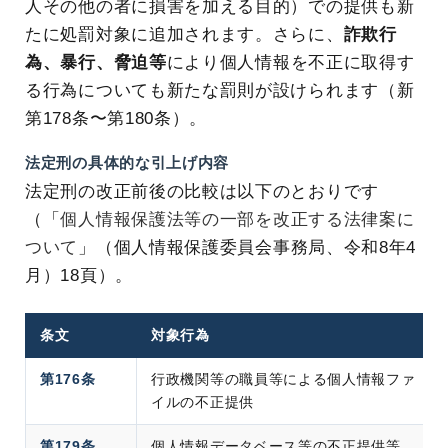
人その他の者に損害を加える目的）での提供も新
たに処罰対象に追加されます。さらに、
詐欺行
為、暴行、脅迫等
により個人情報を不正に取得す
る行為についても新たな罰則が設けられます（新
第178条〜第180条）。
法定刑の具体的な引上げ内容
法定刑の改正前後の比較は以下のとおりです
（「
個人情報保護法等の一部を改正する法律案に
ついて
」（個人情報保護委員会事務局、令和8年4
月）18頁）。
条文
対象行為
第176条
行政機関等の職員等による個人情報ファ
イルの不正提供
第179条
個人情報データベース等の不正提供等