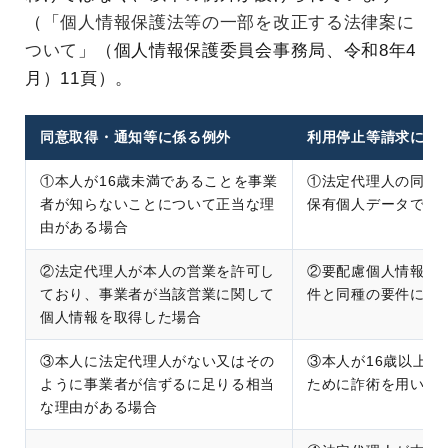
（「
個人情報保護法等の一部を改正する法律案に
ついて
」（個人情報保護委員会事務局、令和8年4
月）11頁）。
同意取得・通知等に係る例外
利用停止等請求に係
①本人が16歳未満であることを事業
①法定代理人の同意
者が知らないことについて正当な理
保有個人データであ
由がある場合
②法定代理人が本人の営業を許可し
②要配慮個人情報の
ており、事業者が当該営業に関して
件と同種の要件に該
個人情報を取得した場合
③本人に法定代理人がない又はその
③本人が16歳以上で
ように事業者が信ずるに足りる相当
ために詐術を用いた
な理由がある場合