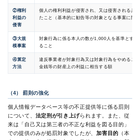
②権利
個人の権利利益が侵害され、又は侵害される具
利益の
たこと（基本的に勧告等の対象となる事案に限
侵害
③大規
対象行為に係る本人の数が1,000人を基準とす
模事案
ること
④算定
違反事業者が対象行為又は対象行為をやめるこ
方法
金銭等の財産上の利益に相当する額
（4） 罰則の強化
個人情報データベース等の不正提供等に係る罰則
について、
法定刑が引き上げ
られます。また、従
来は「自己又は第三者の不正な利益を図る目的」
での提供のみが処罰対象でしたが、
加害目的
（本