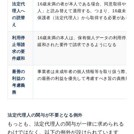
法定代
16歳未満の者が本人である場合、同意取得や通
理人へ
人」と読み替えて適用する。つまり、16歳未満
の読替
保護者（法定代理人）から取得する必要がある
え
利用停
16歳未満の本人は、保有個人データの利用停止
止等請
緩和された要件で請求できるようになる
求の要
件緩和
最善の
事業者は未成年者の個人情報等を取り扱う際、
利益の
の最善の利益を優先して考慮すべき旨の責務規
考慮義
務
法定代理人の関与が不要となる例外
もっとも、法定代理人の関与が一律に求められる
わけではなく、以下の例外が設けられています