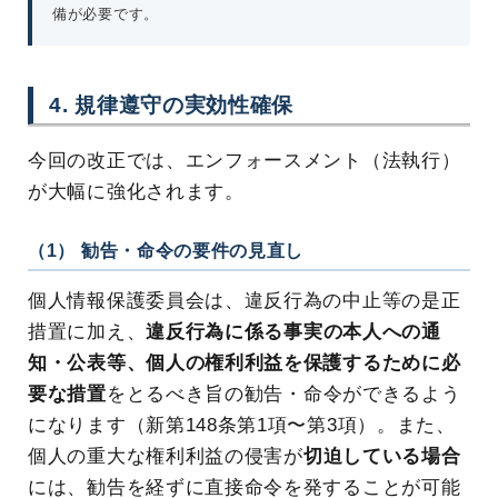
備が必要です。
4. 規律遵守の実効性確保
今回の改正では、エンフォースメント（法執行）
が大幅に強化されます。
（1） 勧告・命令の要件の見直し
個人情報保護委員会は、違反行為の中止等の是正
措置に加え、
違反行為に係る事実の本人への通
知・公表等、個人の権利利益を保護するために必
要な措置
をとるべき旨の勧告・命令ができるよう
になります（新第148条第1項〜第3項）。また、
個人の重大な権利利益の侵害が
切迫している場合
には、勧告を経ずに直接命令を発することが可能