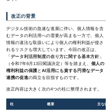
改正の背景
デジタル技術の急速な進展に伴い、個人情報を含
むデータの利活用への需要が高まる一方で、個人
情報の違法な取扱いにより個人の権利利益が侵さ
れるリスクも増大しています。今回の改正は、
「
データ利活用制度の在り方に関する基本方針
」
（令和7年6月13日閣議決定）等を踏まえ、
個人の
権利利益の保護
と
AI活用にも資する円滑なデータ
連携の促進
の両立を目指すものです。
改正内容は大きく次の4つの柱に整理されます。
柱
概要
主な改正