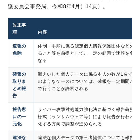
護委員会事務局、令和8年4月）14頁）。
改正事
項
内容
速報の
体制・手順に係る認定個人情報保護団体などの第
免除
ること等を前提として、一定の範囲で速報を免除
なる
確報の
漏えいした個人データに係る本人の数が1名であ
取りま
のようなケースについては、確報を一定期間ごと
とめ報
で行うことが許容される
告
報告窓
サイバー攻撃対処能力強化法に基づく報告義務施
口の一
様式（ランサムウェア等）により報告が行われる
元化
化する方向で調整が進められる
違法な
違法な個人データの第三者提供についても報告対