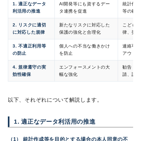
1. 適正なデータ
AI開発等にも資するデー
統計作成
利活用の推進
タ連携を促進
等の範囲
2. リスクに適切
新たなリスクに対応した
こどもの
に対応した規律
保護の強化と合理化
律、委託
3. 不適正利用等
個人への不当な働きかけ
連絡可能
の防止
を防止
アウト提
4. 規律遵守の実
エンフォースメントの大
勧告・命
効性確保
幅な強化
請、課徴
以下、それぞれについて解説します。
1. 適正なデータ利活用の推進
（1） 統計作成等を目的とする場合の本人同意の不