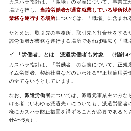
カスハラ指針は、「職場」の定義について、事業主
場所を指し、
当該労働者が通常就業している場所以
業務を遂行する場所
については、「職場」に含まれ
たとえば、取引先の事務所、取引先と打合せをする
該労働者が業務を遂行する場所であれば幅広く「職
イ 「労働者」とは―派遣労働者も対象―（指針4
カスハラ指針は、「労働者」の定義について、正規
イム労働者、契約社員などのいわゆる非正規雇用労
の全てをいうとしています。
なお、
派遣労働者
については、派遣元事業主のみな
ける者（いわゆる派遣先）についても、派遣労働者
様にカスハラ防止措置を講ずることが必要であると
針4〜5頁）。