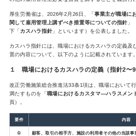
厚生労働省は、2026年2月26日、「
事業主が職場に
関して雇用管理上講ずべき措置等についての指針
」
下「
カスハラ指針
」といいます）を公表しました。
カスハラ指針には、職場におけるカスハラの定義及
置の内容について、以下のように記載されています
１ 職場におけるカスハラの定義（指針2〜
改正労働施策総合推進法33条1項は、職場において
満たすものを「
職場におけるカスタマ―ハラスメン
頁）。
要件
内容
①
顧客、取引の相手方、施設の利用者その他の当該事