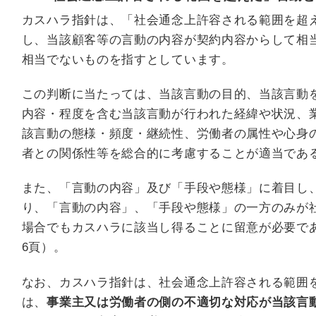
カスハラ指針は、「社会通念上許容される範囲を超
し、当該顧客等の言動の内容が契約内容からして相
相当でないものを指すとしています。
この判断に当たっては、当該言動の目的、当該言動
内容・程度を含む当該言動が行われた経緯や状況、
該言動の態様・頻度・継続性、労働者の属性や心身
者との関係性等を総合的に考慮することが適当であ
また、「言動の内容」及び「手段や態様」に着目し
り、「言動の内容」、「手段や態様」の一方のみが
場合でもカスハラに該当し得ることに留意が必要で
6頁）。
なお、カスハラ指針は、社会通念上許容される範囲
は、
事業主又は労働者の側の不適切な対応が当該言