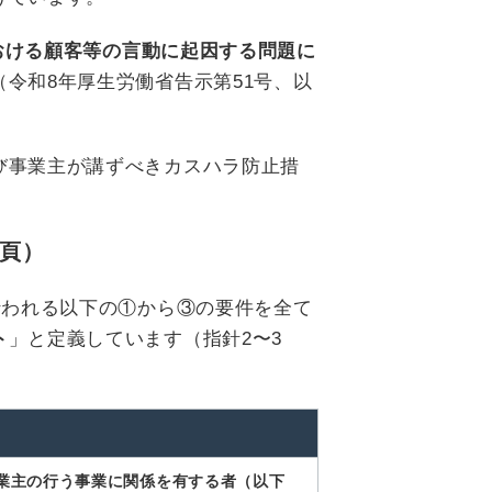
おける顧客等の言動に起因する問題に
（令和8年厚生労働省告示第51号、以
び事業主が講ずべきカスハラ防止措
。
9頁）
行われる以下の①から③の要件を全て
ト
」と定義しています（指針2〜3
業主の行う事業に関係を有する者（以下