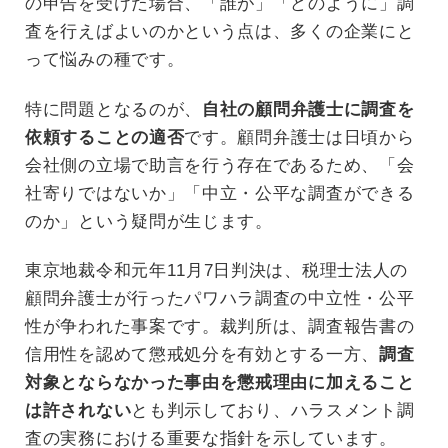
の申告を受けた場合、「誰が」「どのように」調
査を行えばよいのかという点は、多くの企業にと
って悩みの種です。
特に問題となるのが、
自社の顧問弁護士に調査を
依頼することの適否
です。顧問弁護士は日頃から
会社側の立場で助言を行う存在であるため、「会
社寄りではないか」「中立・公平な調査ができる
のか」という疑問が生じます。
東京地裁令和元年11月7日判決は、税理士法人の
顧問弁護士が行ったパワハラ調査の中立性・公平
性が争われた事案です。裁判所は、調査報告書の
信用性を認めて懲戒処分を有効とする一方、
調査
対象とならなかった事由を懲戒理由に加えること
は許されない
とも判示しており、ハラスメント調
査の実務における重要な指針を示しています。