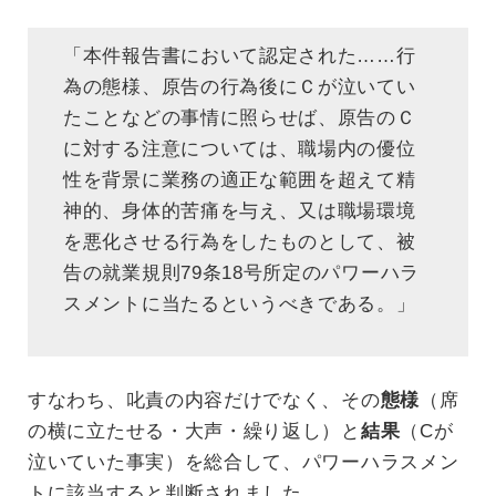
「本件報告書において認定された……行
為の態様、原告の行為後にＣが泣いてい
たことなどの事情に照らせば、原告のＣ
に対する注意については、職場内の優位
性を背景に業務の適正な範囲を超えて精
神的、身体的苦痛を与え、又は職場環境
を悪化させる行為をしたものとして、被
告の就業規則79条18号所定のパワーハラ
スメントに当たるというべきである。」
すなわち、叱責の内容だけでなく、その
態様
（席
の横に立たせる・大声・繰り返し）と
結果
（Cが
泣いていた事実）を総合して、パワーハラスメン
トに該当すると判断されました。