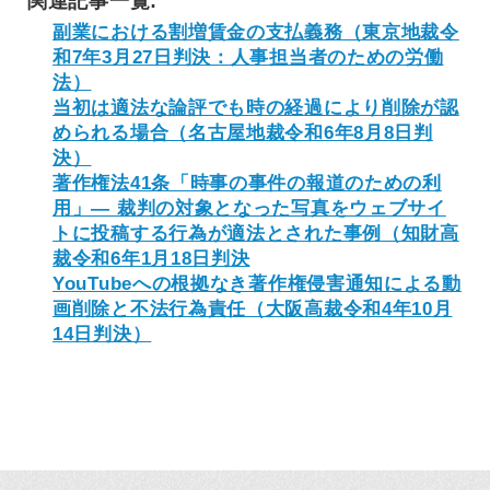
関連記事一覧:
副業における割増賃金の支払義務（東京地裁令
和7年3月27日判決：人事担当者のための労働
法）
当初は適法な論評でも時の経過により削除が認
められる場合（名古屋地裁令和6年8月8日判
決）
著作権法41条「時事の事件の報道のための利
用」― 裁判の対象となった写真をウェブサイ
トに投稿する行為が適法とされた事例（知財高
裁令和6年1月18日判決
YouTubeへの根拠なき著作権侵害通知による動
画削除と不法行為責任（大阪高裁令和4年10月
14日判決）