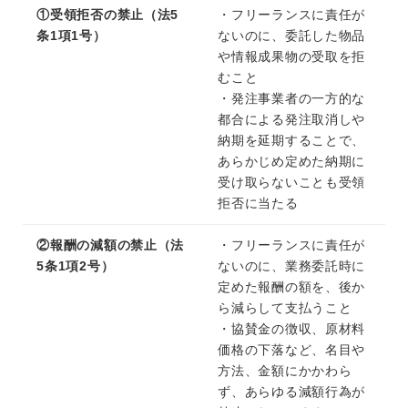
①受領拒否の禁止（法5
・フリーランスに責任が
条1項1号）
ないのに、委託した物品
や情報成果物の受取を拒
むこと
・発注事業者の一方的な
都合による発注取消しや
納期を延期することで、
あらかじめ定めた納期に
受け取らないことも受領
拒否に当たる
②報酬の減額の禁止（法
・フリーランスに責任が
5条1項2号）
ないのに、業務委託時に
定めた報酬の額を、後か
ら減らして支払うこと
・協賛金の徴収、原材料
価格の下落など、名目や
方法、金額にかかわら
ず、あらゆる減額行為が