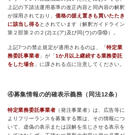
上記の下請法運用基準の改正内容と同内容の解釈
が採用されており、
価格の据え置きも買いたたき
に該当し得る
とされています（解釈ガイドライン
第２部第２の２(2)エ(ア)及び同(ウ)の⑨⑩）。
上記7つの禁止規定が適用されるのは、「
特定業
務委託事業者
」が「
1か月以上継続する業務委託
をした場合
」に課される点に注意してください。
④募集情報の的確表示義務（同法12条）
特定業務委託事業者
（発注事業者）は、広告等に
よりフリーランスを募集する際は、その情報につ
いて、虚偽の表示または誤解を生じさせる表示を