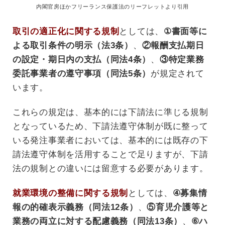
内閣官房ほかフリーランス保護法のリーフレットより引用
取引の適正化に関する規制
としては、
①書面等に
よる取引条件の明示（法3条）
、
②報酬支払期日
の設定・期日内の支払（同法4条）
、
③特定業務
委託事業者の遵守事項（同法5条）
が規定されて
います。
これらの規定は、基本的には下請法に準じる規制
となっているため、下請法遵守体制が既に整って
いる発注事業者においては、基本的には既存の下
請法遵守体制を活用することで足りますが、下請
法の規制との違いには留意する必要があります。
就業環境の整備に関する規制
としては、
④募集情
報の的確表示義務（同法12条）
、
⑤育児介護等と
業務の両立に対する配慮義務（同法13条）
、
⑥ハ