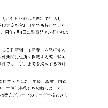
ともに住所記載地の自宅で生活し、
及び大麻を営利目的で所持していた
れ、同年7月4日に警察発表が行われま
する日刊新聞「ａ新聞」を発行する
本件新聞に住所を掲載する際、静岡
事件では「字」までを掲載する方針
一審原告らの氏名、年齢、職業、国籍
事（本件記事①）を掲載しました。
薬物密売グループのリーダー格とみら
。