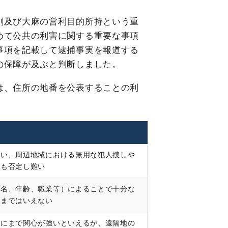
剤及び大麻の営利目的所持という重
めて公共の利害に関する重要な事項
事項を記載して逮捕事実を報道する
の保障が及ぶと判断しました。
は、住所の地番を公表することの利
適い、周辺地域における無用な犯人捜しや
とも否定し難い
氏名、年齢、職業等）によることで十分な
とまではいえない
番にまで関心が強いといえるが、遠隔地の