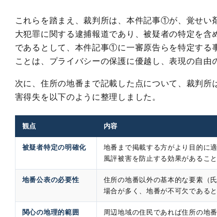
これらを踏まえ、裁判所は、本件記事①が、覚せい
大犯罪に関する逮捕報道であり、被疑者の特定を含
であるとして、本件記事①に一審原告らを特定する
ことは、プライバシーの保護に優越し、表現の自由
次に、住所の地番まで記載した点について、裁判所
害得失を以下のように整理しました。
観点
内容
被疑者特定の明確化
地番まで掲載する方がより目的に
風評被害を防止する効果があるこ
地番公表の必要性
住所の地番以外の基本的な要素（
場合が多く、地番が不可欠である
関心の地理的範囲
周辺地域の住民であれば住所の地