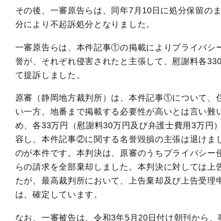
その後、一審原告らは、同年7月10日に処分保留の
分により不起訴処分となりました。
一審原告らは、本件記事①の掲載によりプライバシ
誉が、それぞれ侵害されたと主張して、慰謝料各33
て提訴しました。
原審（静岡地方裁判所）は、本件記事①について、
い一方、地番まで掲載する必要性が高いとは言い難
め、各33万円（慰謝料30万円及び弁護士費用3万
容し、本件記事②に関する名誉毀損の主張は退けま
のが本件です。本判決は、原審のうちプライバシー
らの請求を全部棄却しました。本判決に対しては上
たが、最高裁判所において、上告棄却及び上告受理
は、確定しています。
なお、一審被告は、令和3年5月20日付け朝刊から