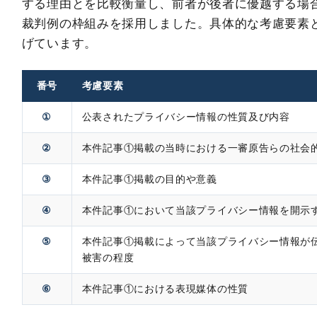
する理由とを比較衡量し、前者が後者に優越する場
裁判例の枠組みを採用しました。具体的な考慮要素
げています。
番号
考慮要素
①
公表されたプライバシー情報の性質及び内容
②
本件記事①掲載の当時における一審原告らの社会
③
本件記事①掲載の目的や意義
④
本件記事①において当該プライバシー情報を開示
⑤
本件記事①掲載によって当該プライバシー情報が
被害の程度
⑥
本件記事①における表現媒体の性質