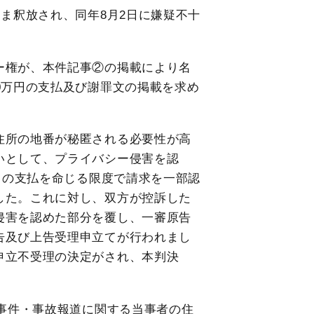
まま釈放され、同年8月2日に嫌疑不十
ー権が、本件記事②の掲載により名
0万円の支払及び謝罪文の掲載を求め
住所の地番が秘匿される必要性が高
いとして、プライバシー侵害を認
円）の支払を命じる限度で請求を一部認
した。これに対し、双方が控訴した
侵害を認めた部分を覆し、一審原告
告及び上告受理申立てが行われまし
申立不受理の決定がされ、本判決
、事件・事故報道に関する当事者の住