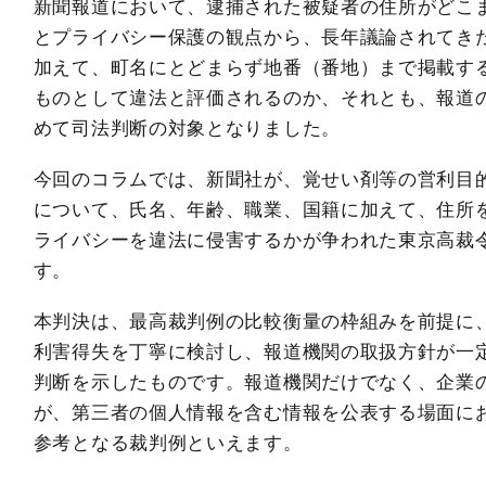
新聞報道において、逮捕された被疑者の住所がどこ
とプライバシー保護の観点から、長年議論されてき
加えて、町名にとどまらず地番（番地）まで掲載す
ものとして違法と評価されるのか、それとも、報道
めて司法判断の対象となりました。
今回のコラムでは、新聞社が、覚せい剤等の営利目
について、氏名、年齢、職業、国籍に加えて、住所
ライバシーを違法に侵害するかが争われた東京高裁令
す。
本判決は、最高裁判例の比較衡量の枠組みを前提に
利害得失を丁寧に検討し、報道機関の取扱方針が一
判断を示したものです。報道機関だけでなく、企業
が、第三者の個人情報を含む情報を公表する場面に
参考となる裁判例といえます。