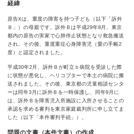
経緯
原告Xは、重度の障害を持つ子ども（以下「訴外
Ｂ」）の母親です。訴外Ｂは平成29年8月、東京
都内の原告の実家で心肺停止状態となり救急搬送
され、その後、重度重症心身障害児（愛の手帳2
度）と認定されました。
平成30年2月、訴外Ｂが町立ｂ病院を受診した際
に状態が悪化し、ヘリコプターで本土の病院に搬
送されました。その後、東京都の児童相談センタ
ーは同年3月に訴外Ｂを一時保護し、同年9月に
は、訴外Ｂを障害児入所施設に入所させることの
承認を求める審判を東京家庭裁判所に申し立てま
した（以下「本件審判手続」）。
問題の文書（本件文書）の作成