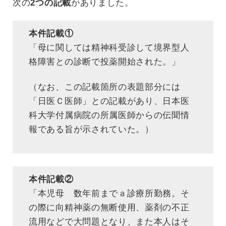
次の
2つの記載
がありました。
本件記載①
「母に関しては精神科受診して境界型人
格障害との診断で投薬開始された。」
（なお、この記載箇所の表題部分には
「日医Ｃ医師」との記載があり、日本医
科大学付属病院の所属医師からの伝聞情
報である旨が示されていた。）
本件記載②
「本児母 数年前までａ診療所勤務。そ
の際に向精神薬の無断使用、薬剤の不正
流用などで大問題となり、また本人はそ