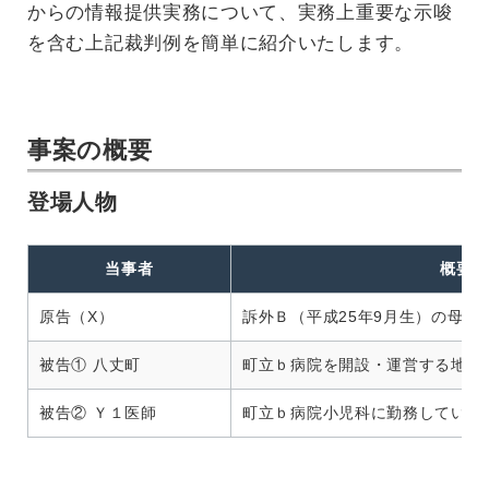
からの情報提供実務について、実務上重要な示唆
を含む上記裁判例を簡単に紹介いたします。
事案の概要
登場人物
当事者
概要
原告（X）
訴外Ｂ（平成25年9月生）の母親
被告① 八丈町
町立ｂ病院を開設・運営する地方
被告② Ｙ１医師
町立ｂ病院小児科に勤務していた