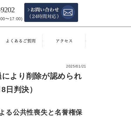
-9202
0〜17:00)
2025/01/21
過により削除が認められ
月8日判決）
よる公共性喪失と名誉権保