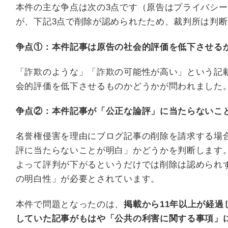
本件の主な争点は次の3点です（原告はプライバシ
が、下記3点で削除が認められたため、裁判所は判
争点①：本件記事は原告の社会的評価を低下させる
「詐欺のような」「詐欺の可能性が高い」という記
会的評価を低下させるものかどうかが問われました
争点②：本件記事が「公正な論評」に当たらないこ
名誉権侵害を理由にブログ記事の削除を請求する場
評に当たらないことが明白」かどうかを判断します
よって評判が下がるというだけでは削除は認められ
の明白性」が必要とされています。
本件で問題となったのは、
掲載から11年以上が経
していた記事がもはや「公共の利害に関する事項」