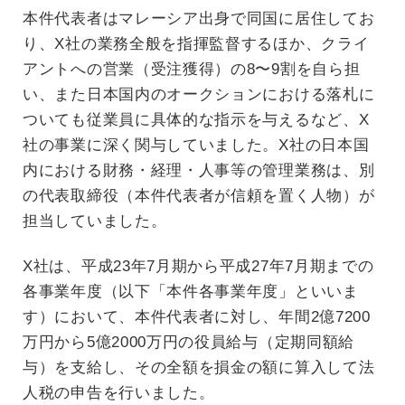
本件代表者はマレーシア出身で同国に居住してお
り、X社の業務全般を指揮監督するほか、クライ
アントへの営業（受注獲得）の8〜9割を自ら担
い、また日本国内のオークションにおける落札に
ついても従業員に具体的な指示を与えるなど、X
社の事業に深く関与していました。X社の日本国
内における財務・経理・人事等の管理業務は、別
の代表取締役（本件代表者が信頼を置く人物）が
担当していました。
X社は、平成23年7月期から平成27年7月期までの
各事業年度（以下「本件各事業年度」といいま
す）において、本件代表者に対し、年間2億7200
万円から5億2000万円の役員給与（定期同額給
与）を支給し、その全額を損金の額に算入して法
人税の申告を行いました。