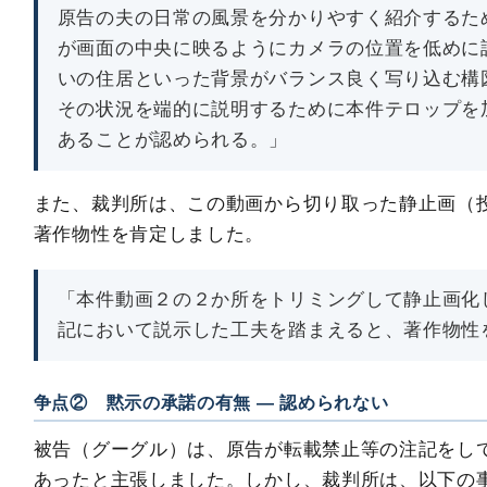
原告の夫の日常の風景を分かりやすく紹介するた
が画面の中央に映るようにカメラの位置を低めに
いの住居といった背景がバランス良く写り込む構
その状況を端的に説明するために本件テロップを
あることが認められる。」
また、裁判所は、この動画から切り取った静止画（
著作物性を肯定しました。
「本件動画２の２か所をトリミングして静止画化
記において説示した工夫を踏まえると、著作物性
争点② 黙示の承諾の有無 ― 認められない
被告（グーグル）は、原告が転載禁止等の注記をし
あったと主張しました。しかし、裁判所は、以下の