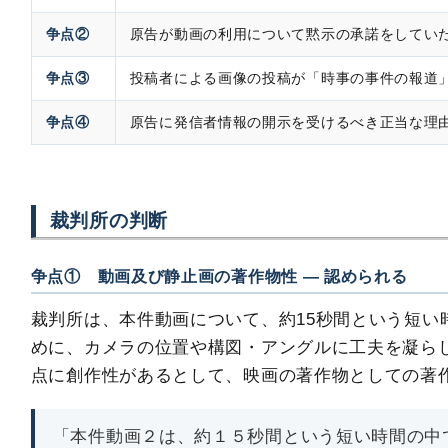
争点②
原告が動画の利用について黙示の承諾をしてい
争点③
投稿者による画像の投稿が「時事の事件の報道」
争点④
原告に発信者情報の開示を受けるべき正当な理
裁判所の判断
争点① 動画及び静止画の著作物性 ― 認められる
裁判所は、本件動画について、約15秒間という短い
めに、カメラの位置や構図・アングルに工夫を凝ら
点に創作性があるとして、映画の著作物としての著
「本件動画２は、約１５秒間という短い時間の中