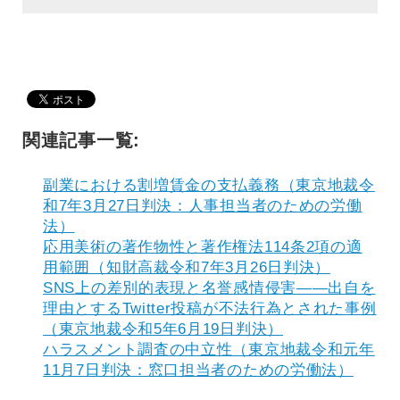
関連記事一覧:
副業における割増賃金の支払義務（東京地裁令
和7年3月27日判決：人事担当者のための労働
法）
応用美術の著作物性と著作権法114条2項の適
用範囲（知財高裁令和7年3月26日判決）
SNS上の差別的表現と名誉感情侵害——出自を
理由とするTwitter投稿が不法行為とされた事例
（東京地裁令和5年6月19日判決）
ハラスメント調査の中立性（東京地裁令和元年
11月7日判決：窓口担当者のための労働法）