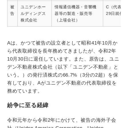
被
ユニデンホー
情報通信機器・音響機
C（代表取
告
ルディングス
器等の製造・販売等
29日就任
株式会社
（上場会社）
Aは、かつて被告の設立者として昭和41年10月か
ら代表取締役を長年務めてきましたが、令和2年
10月30日に退任しています。また、原告は、ユニ
デン不動産株式会社（以下「ユニデン不動産」と
いう。）の発行済株式の66.7%（3分の2超）を保
有しており、Aがユニデン不動産の代表取締役を
務めています。
紛争に至る経緯
令和元年から令和2年にかけて、被告の海外子会