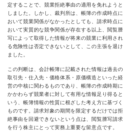
定することで、競業拒絶事由の適用を免れようと
しました。しかし、裁判所は、帳簿の作成時点に
おいて競業関係がなかったとしても、請求時点に
おいて実質的な競争関係が存在する以上、閲覧謄
写によって取得した情報が将来の競業に利用され
る危険性は否定できないとして、この主張を退け
ました。
この判断は、会計帳簿に記載された情報は過去の
取引先・仕入先・価格体系・原価構造といった経
営の中核に関わるものであり、帳簿の作成時期に
かかわらず競業者に対して有用な情報足り得ると
いう、帳簿情報の性質に根ざした考え方に基づく
ものです。請求対象の期間を限定するだけでは拒
絶事由を回避できないという点は、閲覧謄写請求
を行う株主にとって実務上重要な留意点です。