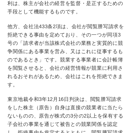
利は、株主が会社の経営を監督・是正するための
手段として機能するものです。
他方、会社法433条2項は、会社が閲覧謄写請求を
拒絶できる事由を定めており、その一つが同項3
号の「請求者が当該株式会社の業務と実質的に競
争関係にある事業を営み、又はこれに従事するも
のであるとき」です。競業する事業者に会計帳簿
を閲覧させると、会社の経営情報が競業に利用さ
れるおそれがあるため、会社はこれを拒絶できま
す。
東京地裁令和3年12月16日判決は、閲覧謄写請求
をした株主（原告）自身は直接の競業者に当たら
ないものの、原告が株式の3分の2以上を保有する
子会社の事業を通じて被告との競業関係を認定
し、拒絶事由を肯定するとともに、閲覧謄写請求