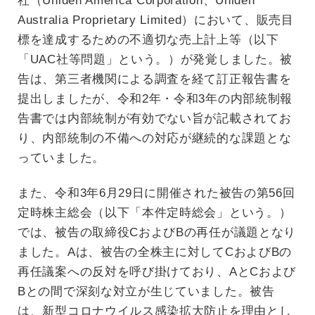
社（Uniden America Corporation、Uniden
Australia Proprietary Limited）において、販売目
標を達成するための不適切な売上計上等（以下
「UAC社等問題」という。）が発覚しました。被
告は、第三者機関による調査を経て訂正報告書を
提出しましたが、令和2年・令和3年の内部統制報
告書では内部統制が有効でない旨が記載されてお
り、内部統制の不備への対応が継続的な課題とな
っていました。
また、令和3年6月29日に開催された被告の第56回
定時株主総会（以下「本件定時総会」という。）
では、被告の取締役CおよびBの再任が議題となり
ました。Aは、被告の全株主に対してCおよびBの
再任議案への反対を呼び掛けており、AとCおよび
Bとの間で深刻な対立が生じていました。被告
は、新型コロナウイルス感染拡大防止を理由とし