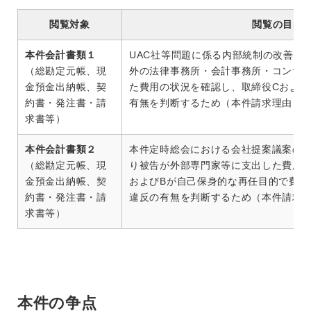
閲覧対象
閲覧の目的
本件会計書類１
UAC社等問題に係る内部統制の改善・
（総勘定元帳、現
外の法律事務所・会計事務所・コンサ
金預金出納帳、契
た費用の状況を確認し、取締役Cおよび
約書・発注書・請
有無を判断するため（本件請求理由１
求書等）
本件会計書類２
本件定時総会における会社提案議案の
（総勘定元帳、現
り被告が外部専門家等に支出した費用
金預金出納帳、契
およびBが自己保身的な再任目的で費用
約書・発注書・請
違反の有無を判断するため（本件請求
求書等）
本件の争点