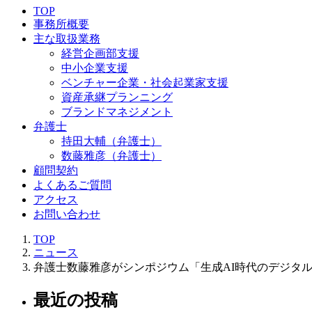
TOP
事務所概要
主な取扱業務
経営企画部支援
中小企業支援
ベンチャー企業・社会起業家支援
資産承継プランニング
ブランドマネジメント
弁護士
持田大輔（弁護士）
数藤雅彦（弁護士）
顧問契約
よくあるご質問
アクセス
お問い合わせ
TOP
ニュース
弁護士数藤雅彦がシンポジウム「生成AI時代のデジタ
最近の投稿