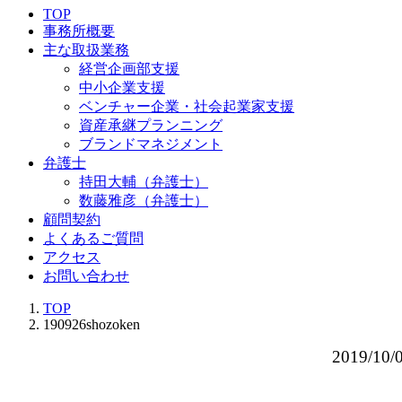
TOP
事務所概要
主な取扱業務
経営企画部支援
中小企業支援
ベンチャー企業・社会起業家支援
資産承継プランニング
ブランドマネジメント
弁護士
持田大輔（弁護士）
数藤雅彦（弁護士）
顧問契約
よくあるご質問
アクセス
お問い合わせ
TOP
190926shozoken
2019/10/