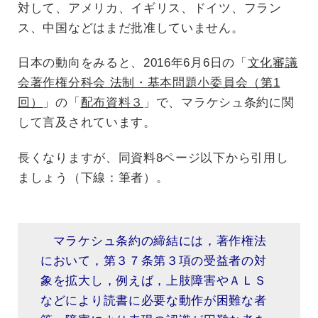
対して、アメリカ、イギリス、ドイツ、フラン
ス、中国などはまだ批准していません。
日本の動向をみると、2016年6月6日の「
文化審議
会著作権分科会 法制・基本問題小委員会（第1
回）
」の「
配布資料３
」で、マラケシュ条約に関
して言及されています。
長くなりますが、同資料8ページ以下から引用し
ましょう（下線：筆者）。
マラケシュ条約の締結には，著作権法
において，第３７条第３項の受益者の対
象を拡大し，例えば，上肢障害やＡＬＳ
などにより読書に必要な動作が困難な者