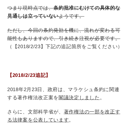
つまり現時点では、
条約批准にむけての具体的な
見通しは立っていない
ようです。
ただし、今回の条約発効を機に、流れが変わる可
能性もありますので、引き続き注視が必要です。
（【2018/2/23】下記の追記箇所をご覧ください）
【2018/2/23追記】
2018年2月23日、政府は、マラケシュ条約に関連
する著作権法改正案を
閣議決定しました
。
さらに、文部科学省が、
著作権法の一部を改正す
る法律案を公表しています
。