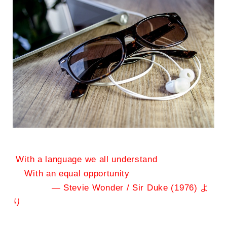
With a language we all understand
With an equal opportunity
— Stevie Wonder / Sir Duke (1976) よ
り