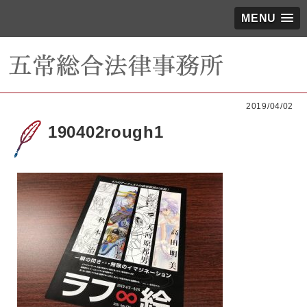
MENU
2019/04/02
190402rough1