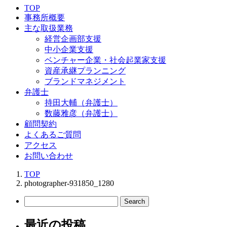
TOP
事務所概要
主な取扱業務
経営企画部支援
中小企業支援
ベンチャー企業・社会起業家支援
資産承継プランニング
ブランドマネジメント
弁護士
持田大輔（弁護士）
数藤雅彦（弁護士）
顧問契約
よくあるご質問
アクセス
お問い合わせ
TOP
photographer-931850_1280
最近の投稿