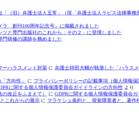
は「（旧）弁護士法人五常」（現「弁護士法人ラピス法律事務
ラ 創刊100周年記念号』に掲載されました
ンツと専門出版社のこれから：その２」に登壇しました
専門研修の講師を務めました
マーハラスメント対策
に
弁護士持田大輔が執筆した「ハラスメ
の「方向性」
に
プライバシーポリシーの記載事項（個人情報保
DPRに関する個人情報保護委員会ガイドラインの方向性
より
法の改正をふまえて）
に
GDPRに関する個人情報保護委員会
用とこれからの展示
に
マラケシュ条約と、視覚障害者と、著作