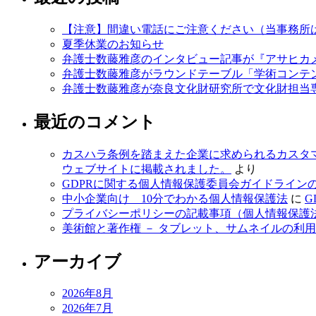
【注意】間違い電話にご注意ください（当事務所
夏季休業のお知らせ
弁護士数藤雅彦のインタビュー記事が『アサヒカメ
弁護士数藤雅彦がラウンドテーブル「学術コンテ
弁護士数藤雅彦が奈良文化財研究所で文化財担当
最近のコメント
カスハラ条例を踏まえた企業に求められるカスタ
ウェブサイトに掲載されました。
より
GDPRに関する個人情報保護委員会ガイドライン
中小企業向け 10分でわかる個人情報保護法
に
G
プライバシーポリシーの記載事項（個人情報保護
美術館と著作権 － タブレット、サムネイルの利
アーカイブ
2026年8月
2026年7月