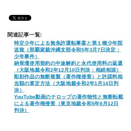
関連記事一覧:
特定少年による無免許運転事案と第１種少年院
送致（那覇家裁沖縄支部令和5年3月7日決定：
少年事件）
納骨壇使用契約の中途解約と永代使用料の返還
（大阪地裁令和2年12月10日判決：相続相談）
彫刻作品の無断複製（著作権侵害）と許諾料相
当額の算定方法（大阪地裁令和2年1月14日判
決）
YouTube動画のテロップの著作物性と無断転載
による著作権侵害（東京地裁令和5年6月12日
判決）