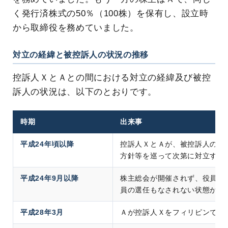
く発行済株式の50％（100株）を保有し、設立時
から取締役を務めていました。
対立の経緯と被控訴人の状況の推移
控訴人ＸとＡとの間における対立の経緯及び被控
訴人の状況は、以下のとおりです。
時期
出来事
平成24年頃以降
控訴人ＸとＡが、被控訴人の海
方針等を巡って次第に対立する
平成24年9月以降
株主総会が開催されず、役員の
員の選任もなされない状態が継
平成28年3月
Ａが控訴人Ｘをフィリピンで刑