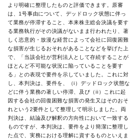
より明確に整理したものと評価できます。原審
は、1号事由について、デッドロック状態に伴っ
て業務が停滞すること、本来株主総会決議を要す
る業務執行がその決議がないまま行われたり、著
しく恣意的・放漫な経営によって会社に回復困難
な損害が生じるおそれがあることなどを挙げた上
で、「当該会社が営利法人として存続することが
ほとんど不可能な状況に陥っていることを要す
る」との表現で要件を示していました。これに対
し、本判決は、要件を、（i）デッドロック状態な
どに伴う業務の著しい停滞、及び（ii）これに起
因する会社の回復困難な損害の発生又はそのおそ
れという2要件として整理して明示しました。両
判決は、結論及び解釈の方向性において一致する
ものですが、本判決は、要件をより簡潔に整理し
た点で、実務における理解に資するものといえま