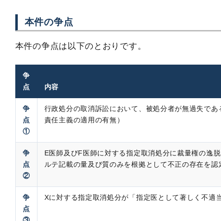
本件の争点
本件の争点は以下のとおりです。
争
点
内容
争
行政処分の取消訴訟において、被処分者が無過失であ
点
責任主義の適用の有無）
①
争
E医師及びF医師に対する指定取消処分に裁量権の逸
点
ルテ記載の量及び質のみを根拠として不正の存在を認
②
争
Xに対する指定取消処分が「指定医として著しく不適
点
③