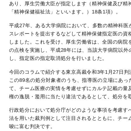
あり、厚生労働大臣が指定します（精神保健及び精
「精神保健福祉法」といいます。）18条1項）。
平成27年、ある大学病院において、多数の精神科医
スレポートを提出するなどして精神保健指定医の資
しました。これを受け、厚生労働省は、全国の病院
の点検を実施し、平成28年には、当該大学病院以外
し、指定医の指定取消処分を行いました。
今回のコラムで紹介する東京高裁令和3年1月27日判
この89名の処分対象者のうち、指導医の立場にあっ
て、チーム医療の実情を考慮せずにカルテ記載の量
権の逸脱・濫用に当たり違法であるとして、処分を
行政処分において処分庁がどのような事項を考慮す
法を用いた裁判例として注目されるとともに、チー
唆に富む判決です。