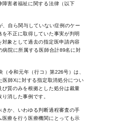
神障害者福祉に関する法律（以下
が、自ら関与していない症例のケー
格を不正に取得していた事実が判明
を対象として過去の指定医申請内容
の病院に所属する医師合計89名に対
決（令和元年（行コ）第226号）は、
た医師Xに対する指定取消処分につい
及び質のみを根拠とした処分は裁量
取り消した事例です。
べきか、いわゆる判断過程審査の手
ム医療を行う医療機関にとっても示