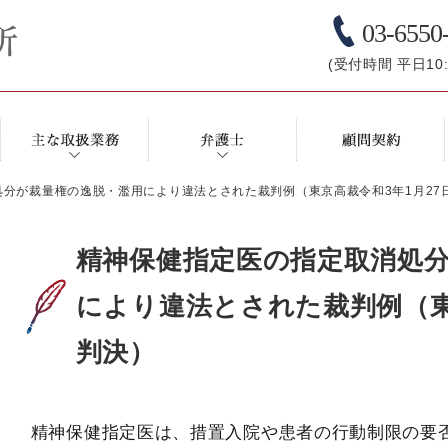
03-6550
(受付時間 平日10:0
分が裁量権の逸脱・濫用により違法とされた裁判例（東京高裁令和3年1月27
精神保健指定医の指定取消処
により違法とされた裁判例（東
判決）
精神保健指定医は、措置入院や患者の行動制限の要