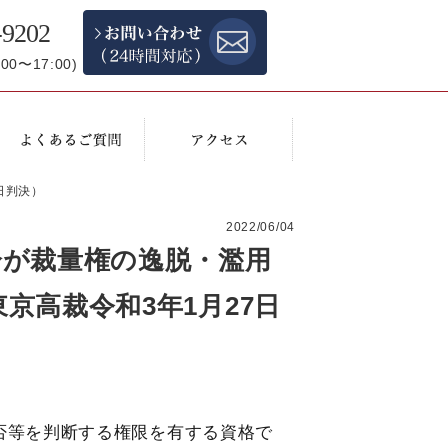
-9202
0〜17:00)
日判決）
2022/06/04
分が裁量権の逸脱・濫用
京高裁令和3年1月27日
否等を判断する権限を有する資格で