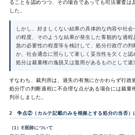
ることを認めつつ、その場合であっても司法審査は
した。
しかし、好ましくない結果の具体的な内容や社会
の程度、そのような結果が発生した客観的な過程
急の必要性の程度等を検討して、処分行政庁の判
か、社会通念に照らして著しく妥当性を欠くと認
処分は裁量権の逸脱又は濫用があるものとして違
すなわち、裁判所は、過失の有無にかかわらず行政
処分庁の判断過程に不合理な点がある場合には裁量
判示しました。
2 争点②（カルテ記載のみを根拠とする処分の当否）
（1）E医師について