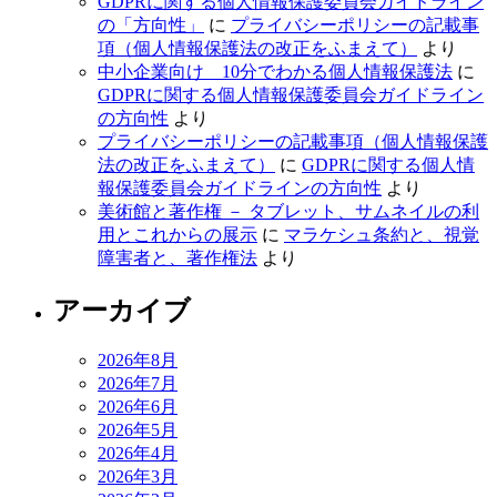
GDPRに関する個人情報保護委員会ガイドライン
の「方向性」
に
プライバシーポリシーの記載事
項（個人情報保護法の改正をふまえて）
より
中小企業向け 10分でわかる個人情報保護法
に
GDPRに関する個人情報保護委員会ガイドライン
の方向性
より
プライバシーポリシーの記載事項（個人情報保護
法の改正をふまえて）
に
GDPRに関する個人情
報保護委員会ガイドラインの方向性
より
美術館と著作権 － タブレット、サムネイルの利
用とこれからの展示
に
マラケシュ条約と、視覚
障害者と、著作権法
より
アーカイブ
2026年8月
2026年7月
2026年6月
2026年5月
2026年4月
2026年3月