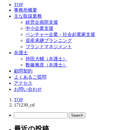
TOP
事務所概要
主な取扱業務
経営企画部支援
中小企業支援
ベンチャー企業・社会起業家支援
資産承継プランニング
ブランドマネジメント
弁護士
持田大輔（弁護士）
数藤雅彦（弁護士）
顧問契約
よくあるご質問
アクセス
お問い合わせ
TOP
171230_cd
最近の投稿