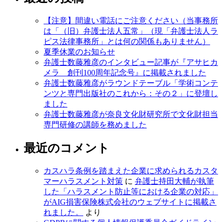
【注意】間違い電話にご注意ください（当事務所
は「（旧）弁護士法人五常」（現「弁護士法人ラ
ピス法律事務所」とは何の関係もありません）
夏季休業のお知らせ
弁護士数藤雅彦のインタビュー記事が『アサヒカ
メラ 創刊100周年記念号』に掲載されました
弁護士数藤雅彦がラウンドテーブル「学術コンテ
ンツと専門出版社のこれから：その２」に登壇し
ました
弁護士数藤雅彦が奈良文化財研究所で文化財担当
専門研修の講師を務めました
最近のコメント
カスハラ条例を踏まえた企業に求められるカスタ
マーハラスメント対策
に
弁護士持田大輔が執筆
した「ハラスメント防止等における企業の対応」
がAIG損害保険株式会社のウェブサイトに掲載さ
れました。
より