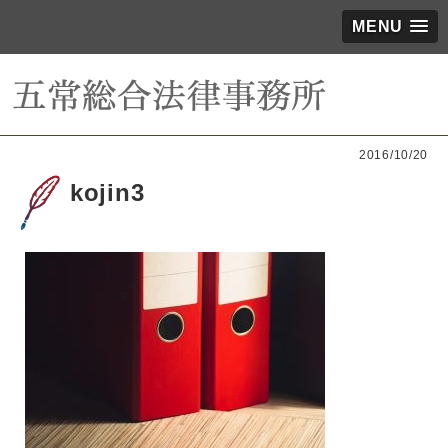
MENU
2016/10/20
kojin3