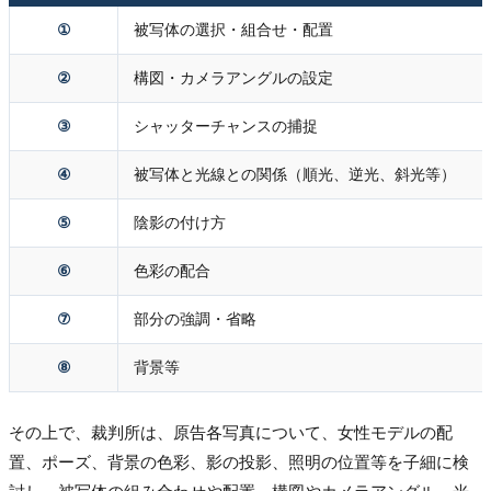
①
被写体の選択・組合せ・配置
②
構図・カメラアングルの設定
③
シャッターチャンスの捕捉
④
被写体と光線との関係（順光、逆光、斜光等）
⑤
陰影の付け方
⑥
色彩の配合
⑦
部分の強調・省略
⑧
背景等
その上で、裁判所は、原告各写真について、女性モデルの配
置、ポーズ、背景の色彩、影の投影、照明の位置等を子細に検