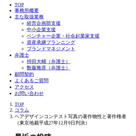
TOP
事務所概要
主な取扱業務
経営企画部支援
中小企業支援
ベンチャー企業・社会起業家支援
資産承継プランニング
ブランドマネジメント
弁護士
持田大輔（弁護士）
数藤雅彦（弁護士）
顧問契約
よくあるご質問
アクセス
お問い合わせ
TOP
コラム
ヘアデザインコンテスト写真の著作物性と著作権者
（東京地裁平成27年12月9日判決）