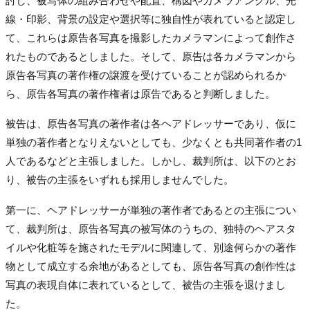
討し、被写体の組み合わせや配置、構図やカメラアングル、光
線・印影、背景の設定や選択等に独自性が表れていると認定し
て、これらは原告各写真を撮影したカメラマンによって創作さ
れたものであるとしました。そして、原告は各カメラマンから
原告各写真の著作権の譲渡を受けていることが認められるか
ら、原告各写真の著作権者は原告であると判断しました。
被告は、原告各写真の著作者は各ヘアドレッサーであり、仮に
単独の著作者となりえないとしても、少なくとも共同著作者の1
人であるなどと主張しました。しかし、裁判所は、以下のとお
り、被告の主張をいずれも採用しませんでした。
第一に、ヘアドレッサーが単独の著作者であるとの主張につい
て、裁判所は、原告各写真の被写体のうちの、独特のヘアスタ
イルや化粧等を施されたモデルに関連して、別途何らかの著作
物として成立する余地があるとしても、原告各写真の創作性は
写真の表現自体に表れているとして、被告の主張を退けまし
た。