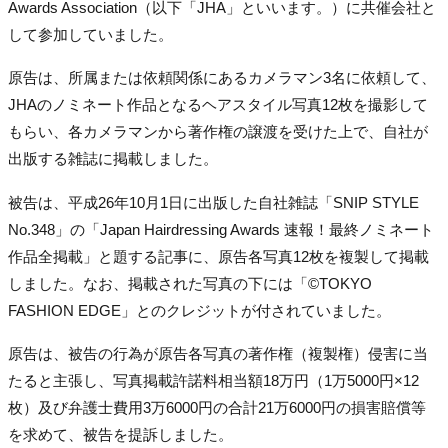
Awards Association（以下「JHA」といいます。）に共催会社と
して参加していました。
原告は、所属または依頼関係にあるカメラマン3名に依頼して、
JHAのノミネート作品となるヘアスタイル写真12枚を撮影して
もらい、各カメラマンから著作権の譲渡を受けた上で、自社が
出版する雑誌に掲載しました。
被告は、平成26年10月1日に出版した自社雑誌「SNIP STYLE
No.348」の「Japan Hairdressing Awards 速報！最終ノミネート
作品全掲載」と題する記事に、原告各写真12枚を複製して掲載
しました。なお、掲載された写真の下には「©TOKYO
FASHION EDGE」とのクレジットが付されていました。
原告は、被告の行為が原告各写真の著作権（複製権）侵害に当
たると主張し、写真掲載許諾料相当額18万円（1万5000円×12
枚）及び弁護士費用3万6000円の合計21万6000円の損害賠償等
を求めて、被告を提訴しました。