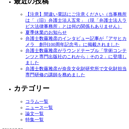
最近の投稿
【注意】間違い電話にご注意ください（当事務所
は「（旧）弁護士法人五常」（現「弁護士法人ラ
ピス法律事務所」とは何の関係もありません）
夏季休業のお知らせ
弁護士数藤雅彦のインタビュー記事が『アサヒカ
メラ 創刊100周年記念号』に掲載されました
弁護士数藤雅彦がラウンドテーブル「学術コンテ
ンツと専門出版社のこれから：その２」に登壇し
ました
弁護士数藤雅彦が奈良文化財研究所で文化財担当
専門研修の講師を務めました
カテゴリー
コラム一覧
ニュース一覧
論文一覧
特集一覧