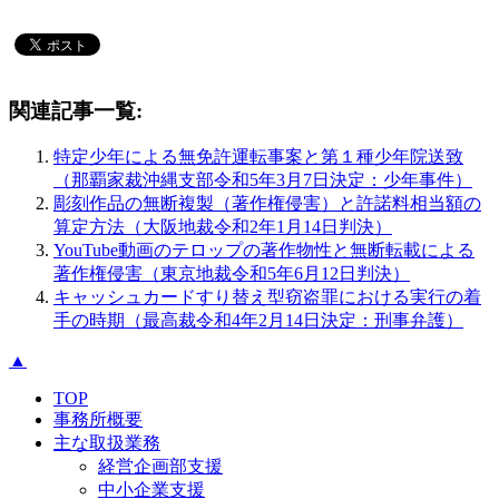
関連記事一覧:
特定少年による無免許運転事案と第１種少年院送致
（那覇家裁沖縄支部令和5年3月7日決定：少年事件）
彫刻作品の無断複製（著作権侵害）と許諾料相当額の
算定方法（大阪地裁令和2年1月14日判決）
YouTube動画のテロップの著作物性と無断転載による
著作権侵害（東京地裁令和5年6月12日判決）
キャッシュカードすり替え型窃盗罪における実行の着
手の時期（最高裁令和4年2月14日決定：刑事弁護）
▲
TOP
事務所概要
主な取扱業務
経営企画部支援
中小企業支援