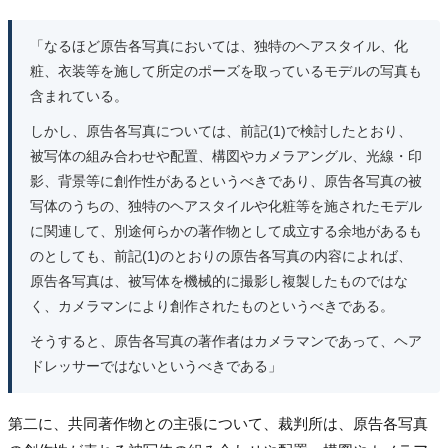
「なるほど原告各写真においては、独特のヘアスタイル、化
粧、衣装等を施して所定のポーズを取っているモデルの写真も
含まれている。
しかし、原告各写真については、前記(1)で検討したとおり、
被写体の組み合わせや配置、構図やカメラアングル、光線・印
影、背景等に創作性があるというべきであり、原告各写真の被
写体のうちの、独特のヘアスタイルや化粧等を施されたモデル
に関連して、別途何らかの著作物として成立する余地があるも
のとしても、前記(1)のとおりの原告各写真の内容によれば、
原告各写真は、被写体を機械的に撮影し複製したものではな
く、カメラマンにより創作されたものというべきである。
そうすると、原告各写真の著作者はカメラマンであって、ヘア
ドレッサーではないというべきである」
第二に、共同著作物との主張について、裁判所は、原告各写真