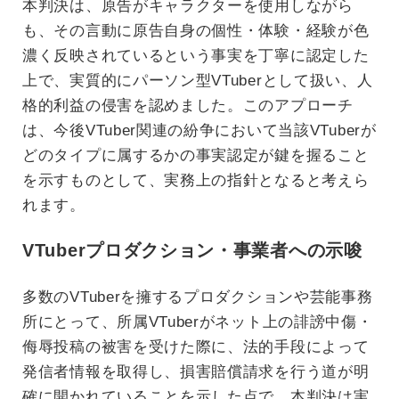
本判決は、原告がキャラクターを使用しながら
も、その言動に原告自身の個性・体験・経験が色
濃く反映されているという事実を丁寧に認定した
上で、実質的にパーソン型VTuberとして扱い、人
格的利益の侵害を認めました。このアプローチ
は、今後VTuber関連の紛争において当該VTuberが
どのタイプに属するかの事実認定が鍵を握ること
を示すものとして、実務上の指針となると考えら
れます。
VTuberプロダクション・事業者への示唆
多数のVTuberを擁するプロダクションや芸能事務
所にとって、所属VTuberがネット上の誹謗中傷・
侮辱投稿の被害を受けた際に、法的手段によって
発信者情報を取得し、損害賠償請求を行う道が明
確に開かれていることを示した点で、本判決は実