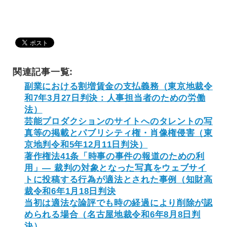
関連記事一覧:
副業における割増賃金の支払義務（東京地裁令
和7年3月27日判決：人事担当者のための労働
法）
芸能プロダクションのサイトへのタレントの写
真等の掲載とパブリシティ権・肖像権侵害（東
京地判令和5年12月11日判決）
著作権法41条「時事の事件の報道のための利
用」― 裁判の対象となった写真をウェブサイ
トに投稿する行為が適法とされた事例（知財高
裁令和6年1月18日判決
当初は適法な論評でも時の経過により削除が認
められる場合（名古屋地裁令和6年8月8日判
決）