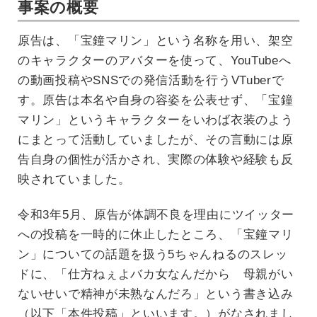
事案の概要
原告は、「宝鐘マリン」という名称を用い、架空
のキャラクターのアバターを使って、YouTubeへ
の動画投稿やSNSでの発信活動を行うVTuberで
す。原告は本名や自身の容姿を公表せず、「宝鐘
マリン」というキャラクターをいわば衣装のよう
にまとって活動していましたが、その言動には原
告自身の個性が活かされ、実際の体験や経験も反
映されていました。
令和3年5月、原告が体調不良を理由にツイッター
への投稿を一時的に休止したところ、「宝鐘マリ
ン」についての話題を扱う5ちゃんねるのスレッ
ドに、「仕方ねぇよバカ女なんだから 母親がい
ないせいで精神が未熟なんだろ」という書き込み
（以下「本件投稿」といいます。）がなされまし