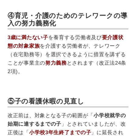
④育児・介護のためのテレワークの導
入の努力義務化
3歳に満たない子
を養育する労働者及び
要介護状
態の対象家族
を介護する労働者が、テレワーク
（在宅勤務等）を選択できるように措置を講ずる
ことが事業主の
努力義務
とされます（改正法24条
2項)。
⑤子の看護休暇の見直し
改正前は、対象となる子の範囲が「
小学校就学の
始期に達するまでの子
」とされていましたが、改
正後は「
小学校3年生終了までの子
」に延長され