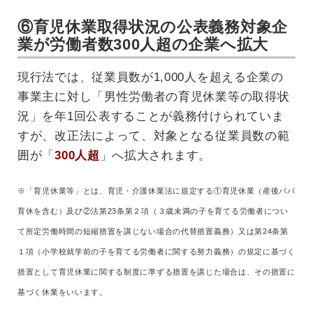
⑥育児休業取得状況の公表義務対象企
業が労働者数300人超の企業へ拡大
現行法では、従業員数が1,000人を超える企業の
事業主に対し「男性労働者の育児休業等の取得状
況」を年1回公表することが義務付けられていま
すが、改正法によって、対象となる従業員数の範
囲が「
300人超
」へ拡大されます。
※「育児休業等」とは、育児・介護休業法に規定する①育児休業（産後パパ
育休を含む）及び②法第23条第２項（３歳未満の子を育てる労働者につい
て所定労働時間の短縮措置を講じない場合の代替措置義務）又は第24条第
１項（小学校就学前の子を育てる労働者に関する努力義務）の規定に基づく
措置として育児休業に関する制度に準ずる措置を講じた場合は、その措置に
基づく休業をいいます。