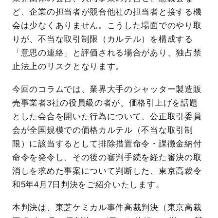
ど、企業の担当者が競合他社の担当者と接する機
会は少なくありません。こうした場面でのやり取
りが、不当な取引制限（カルテル）を構成する
「意思の連絡」と評価される場合があり、独占禁
止法上のリスクとなります。
今回のコラムでは、業界大手のシャッター製造販
売事業者3社の役員級の者が、価格引上げを話題
とした会合を開いた行為について、公正取引委員
会が全国規模での価格カルテル（不当な取引制
限）に該当するとして排除措置命令・課徴金納付
命令を発令し、その後の審判手続を経た審決の取
消しを求めた事案について判断した、東京高裁令
和5年4月7日判決をご紹介いたします。
本判決は、東芝ケミカル事件高裁判決（東京高裁