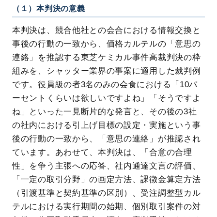
（１）本判決の意義
本判決は、競合他社との会合における情報交換と
事後の行動の一致から、価格カルテルの「意思の
連絡」を推認する東芝ケミカル事件高裁判決の枠
組みを、シャッター業界の事案に適用した裁判例
です。役員級の者3名のみの会食における「10パ
ーセントくらいは欲しいですよね」「そうですよ
ね」といった一見断片的な発言と、その後の3社
の社内における引上げ目標の設定・実施という事
後の行動の一致から、「意思の連絡」が推認され
ています。あわせて、本判決は、「合意の合理
性」を争う主張への応答、社内通達文言の評価、
「一定の取引分野」の画定方法、課徴金算定方法
（引渡基準と契約基準の区別）、受注調整型カル
テルにおける実行期間の始期、個別取引案件の対