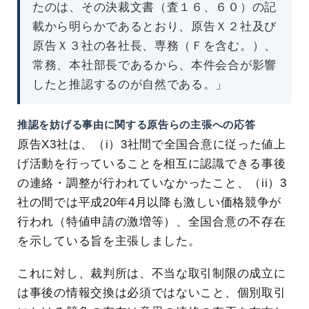
たのは、その決裁文書（査１６、６０）の記
載から明らかであるとおり、原告Ｘ２社及び
原告Ｘ３社の各社長、専務（Ｆを含む。）、
常務、本社部長であるから、本件会合が影響
したと推認するのが自然である。」
推認を妨げる事由に関する原告らの主張への応答
原告X3社は、（i）3社間で全国合意に従った値上
げ活動を行っていることを相互に認識できる事後
の連絡・調整が行われていなかったこと、（ii）3
社の間では平成20年4月以降も激しい価格競争が
行われ（特値申請の激増等）、全国合意の不存在
を示している旨を主張しました。
これに対し、裁判所は、不当な取引制限の成立に
は事後の情報交換は必須ではないこと、個別取引