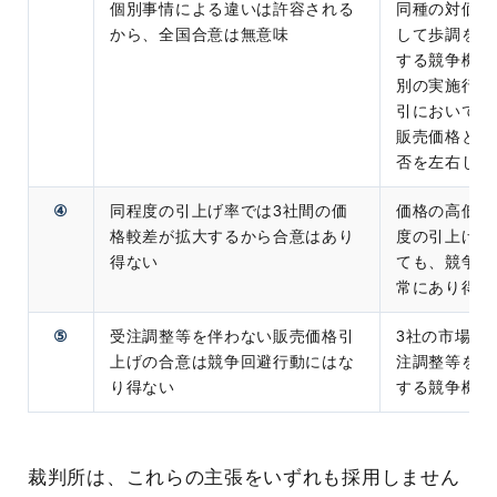
個別事情による違いは許容される
同種の対価の
から、全国合意は無意味
して歩調を合
する競争機能
別の実施行為
引において現
販売価格とな
否を左右しな
④
同程度の引上げ率では3社間の価
価格の高低の
格較差が拡大するから合意はあり
度の引上げ率
得ない
ても、競争は
常にあり得る
⑤
受注調整等を伴わない販売価格引
3社の市場占
上げの合意は競争回避行動にはな
注調整等を伴
り得ない
する競争機能
裁判所は、これらの主張をいずれも採用しません