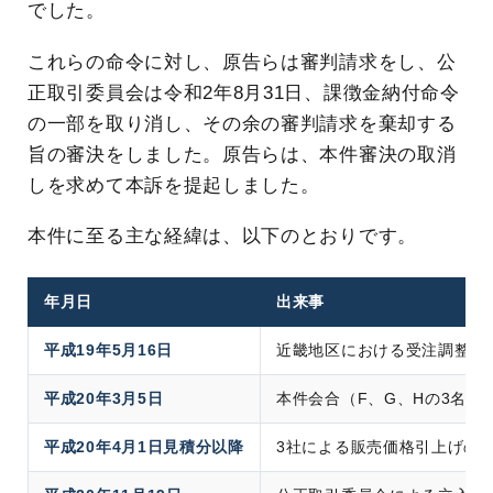
でした。
これらの命令に対し、原告らは審判請求をし、公
正取引委員会は令和2年8月31日、課徴金納付命令
の一部を取り消し、その余の審判請求を棄却する
旨の審決をしました。原告らは、本件審決の取消
しを求めて本訴を提起しました。
本件に至る主な経緯は、以下のとおりです。
年月日
出来事
平成19年5月16日
近畿地区における受注調整（
平成20年3月5日
本件会合（F、G、Hの3名に
平成20年4月1日見積分以降
3社による販売価格引上げの