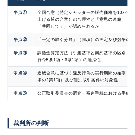
争点①
全国合意（特定シャッターの販売価格を10パー
上げる旨の合意）の合理性と「意思の連絡」（独
「共同して」）が認められるか
争点②
「一定の取引分野」（同項）の画定及び競争の実
争点③
課徴金算定方法（引渡基準と契約基準の区別、改
行令5条1項・6条1項）の適法性
争点④
近畿合意に基づく違反行為の実行期間の始期（改
条の2第1項）及び個別取引案件の対象性
争点⑤
公正取引委員会の調査・審判手続における手続的
裁判所の判断