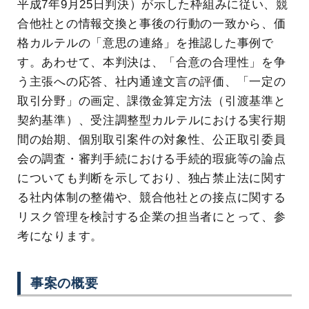
平成7年9月25日判決）が示した枠組みに従い、競
合他社との情報交換と事後の行動の一致から、価
格カルテルの「意思の連絡」を推認した事例で
す。あわせて、本判決は、「合意の合理性」を争
う主張への応答、社内通達文言の評価、「一定の
取引分野」の画定、課徴金算定方法（引渡基準と
契約基準）、受注調整型カルテルにおける実行期
間の始期、個別取引案件の対象性、公正取引委員
会の調査・審判手続における手続的瑕疵等の論点
についても判断を示しており、独占禁止法に関す
る社内体制の整備や、競合他社との接点に関する
リスク管理を検討する企業の担当者にとって、参
考になります。
事案の概要