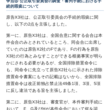
争点⑤ 公正取引委員会の調査・審判手続における手
続的瑕疵について
原告X3社は、公正取引委員会の手続的瑕疵に関
し、以下の2点を主張しました。
第一に、原告X3社は、全国合意に関する会合は本
件会合のみとされているところ、同会合に出席し
ていたのは原告X2社のFであり、Fの行為を原告
X3社の行為とみなすことができる根拠事実が明ら
かにされる必要があるが、全国排除措置命令に
も、同命令に先立って原告X2社らに示された排除
措置命令書案にもその記載はないから、全国排除
措置命令は改正前独占禁止法49条1項、3項、5項
に反し違法である旨を主張しました。
第二に、原告X3社は、審査官が、本件審判手続に
おいて、F、G及びHが本件会合において何を認