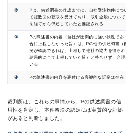
②
Pは、供述調書の作成までに、自社受注物件につい
て複数回の聴取を受けており、取引全般について一
を経てから供述していたと推認される
③
Pの陳述書の内容（自社が圧倒的に強い状況であっ
合に上程しなかった旨）は、Pの他の供述調書（自
況が確認できれば、上程して他社の協力を得られた
結果的に全て上程していた旨）と整合せず、合理的
いる
④
Pの陳述書の内容を裏付ける客観的な証拠は存在しな
裁判所は、これらの事情から、Pの供述調書の信
用性を肯定し、本件審決の認定には実質的な証拠
があると判断しました。