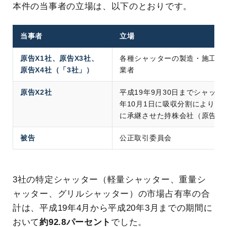
本件の当事者の立場は、以下のとおりです。
当事者
立場
原告X1社、原告X3社、
各種シャッターの製造・施工・
原告X4社（「3社」）
業者
原告X2社
平成19年9月30日までシャッ
年10月1日に吸収分割により当
に承継させた持株会社（原告X
被告
公正取引委員会
3社の特定シャッター（軽量シャッター、重量シ
ャッター、グリルシャッター）の市場占有率の合
計は、平成19年4月から平成20年3月までの期間に
おいて
約92.8パーセント
でした。