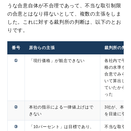
うな合意自体が不合理であって、不当な取引制限
の合意とはなり得ないとして、複数の主張をしま
した。これに対する裁判所の判断は、以下のとお
りです。
番号
原告らの主張
裁判所の判断
①
「現行価格」が観念できない
各社内で平米
格の水準を認
合意でみられ
いて算出した
ていたから、
った
②
本社の指示による一律値上げはで
3社が、本社
きない
を目途に引き
③
「10パーセント」は目標であり、
不当な取引制