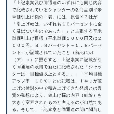
「上記素案及び同通達のいずれにも同じ内容
で記載されているシャッターの各商品別平米
単価引上げ額の「表」には、原告Ｘ３社が
「引上げ幅は、いずれも１０パーセントに全
く及ばないものであった。」と主張する平米
単価引上げ目標（平米単価１０００円又は２
０００円。８．８パーセント～５．８パーセ
ント）が記載されていたこと（前記(1)オ
（ア）ｃ）に照らすと、上記素案に記載がな
く同通達の段階で新たに記載された「シャッ
ターは…目標値以上とする。」、「平均目標
アップ率 １０％」との記載は、ＩやＪが値
上げの検討の中で積み上げてきた発想とは異
質の発想により、値上げ幅の内容（結論）も
大きく変容されたものと考えるのが自然であ
る。そして、上記素案と同通達の間に関与し