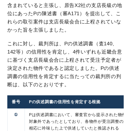
含まれていると主張し、原告X2社の支店長級の地
位にあったPの陳述書（審A171）を提出して、こ
れらの取引案件は支店長級会合に上程されていな
かった旨を主張しました。
これに対し、裁判所は、Pの供述調書（査140、
142等）の信用性を肯定し、4件いずれも近畿合意
に基づく支店長級会合に上程されて受注予定者が
決定された物件であると認定しました。Pの供述
調書の信用性を肯定するに当たっての裁判所の判
断は、以下のとおりです。
番号
Pの供述調書の信用性を肯定する根拠
①
Pは供述調書において、審査官から提示された物件
対象外であったとしており、各物件が受注調整の対
相応に吟味した上で供述していたと推認される