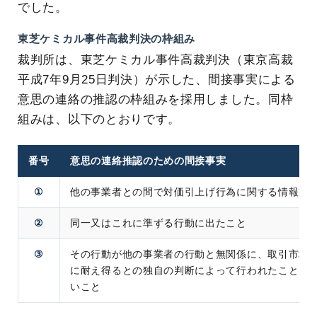
でした。
東芝ケミカル事件高裁判決の枠組み
裁判所は、東芝ケミカル事件高裁判決（東京高裁
平成7年9月25日判決）が示した、間接事実による
意思の連絡の推認の枠組みを採用しました。同枠
組みは、以下のとおりです。
番号
意思の連絡推認のための間接事実
①
他の事業者との間で対価引上げ行為に関する情報交
②
同一又はこれに準ずる行動に出たこと
③
その行動が他の事業者の行動と無関係に、取引市場
に耐え得るとの独自の判断によって行われたことを
いこと