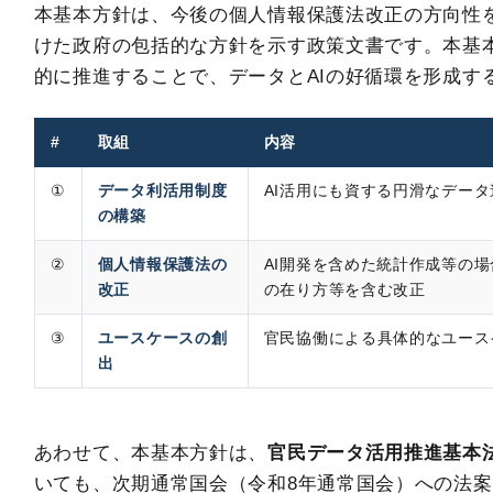
本基本方針は、今後の個人情報保護法改正の方向性
けた政府の包括的な方針を示す政策文書です。本基
的に推進することで、データとAIの好循環を形成す
#
取組
内容
①
データ利活用制度
AI活用にも資する円滑なデー
の構築
②
個人情報保護法の
AI開発を含めた統計作成等の
改正
の在り方等を含む改正
③
ユースケースの創
官民協働による具体的なユース
出
あわせて、本基本方針は、
官民データ活用推進基本
いても、次期通常国会（令和8年通常国会）への法