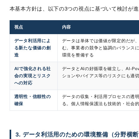
本基本方針は、以下の3つの視点に基づいて検討が
視点
内容
データ利活用によ
データは単体では価値が限定的だが
る新たな価値の創
む。事業者の競争と協調のバランス
造
環境を整備する
AIで強化される社
データとAIの好循環を確立し、AI-P
会の実現とリスク
ションやバイアス等のリスクにも適
への対応
透明性・信頼性の
データの収集・利活用プロセスの透
確保
る。個人情報保護法も技術的・社会
3. データ利活用のための環境整備（分野横