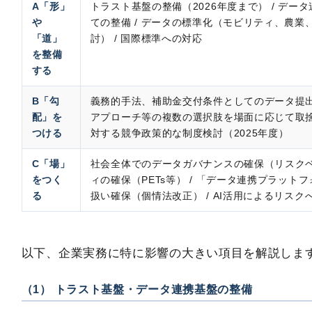
A「形」
トラスト基盤の整備（2026年度まで） / デ
や
ての整備 / データの標準化（モビリティ、農業
「道」
討） / 国際標準への対応
を整備
する
B「勾
義務的手法、補助金交付条件としてのデータ提
配」を
アプローチ等の複数の選択肢を場面に応じて取捨
つける
対する競争政策的な制度検討（2025年度）
C「場」
社会全体でのデータガバナンスの確保（リスクベ
をつく
ィの確保（PETs等） / 「データ連携プラット
る
扱い確保（個情法改正） / AI活用によるリスク
以下、企業実務に特に影響の大きい項目を解説しま
（1） トラスト基盤・データ連携基盤の整備