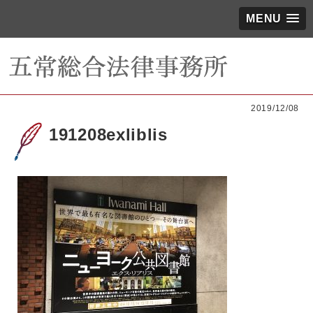
MENU
2019/12/08
191208exliblis