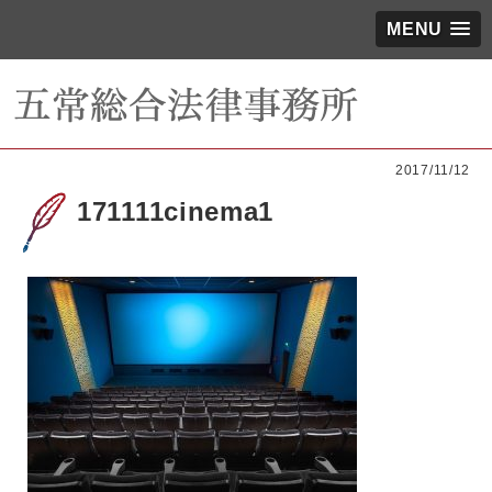
MENU
2017/11/12
171111cinema1