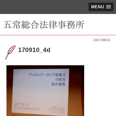
MENU
2017/09/11
170910_4d