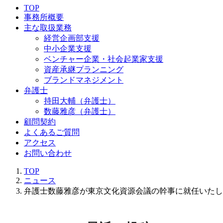
TOP
事務所概要
主な取扱業務
経営企画部支援
中小企業支援
ベンチャー企業・社会起業家支援
資産承継プランニング
ブランドマネジメント
弁護士
持田大輔（弁護士）
数藤雅彦（弁護士）
顧問契約
よくあるご質問
アクセス
お問い合わせ
TOP
ニュース
弁護士数藤雅彦が東京文化資源会議の幹事に就任いたし