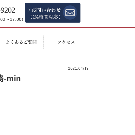
-9202
0〜17:00)
2021/04/19
-min