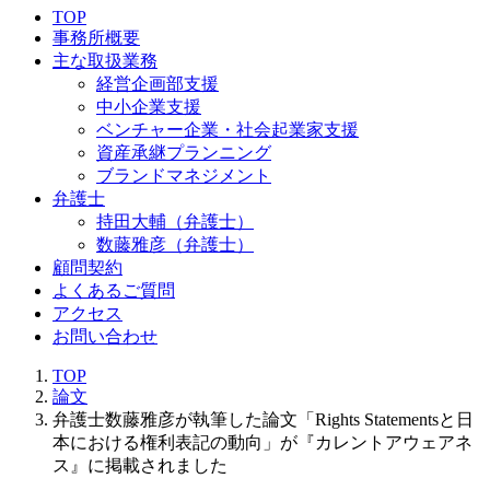
TOP
事務所概要
主な取扱業務
経営企画部支援
中小企業支援
ベンチャー企業・社会起業家支援
資産承継プランニング
ブランドマネジメント
弁護士
持田大輔（弁護士）
数藤雅彦（弁護士）
顧問契約
よくあるご質問
アクセス
お問い合わせ
TOP
論文
弁護士数藤雅彦が執筆した論文「Rights Statementsと日
本における権利表記の動向」が『カレントアウェアネ
ス』に掲載されました