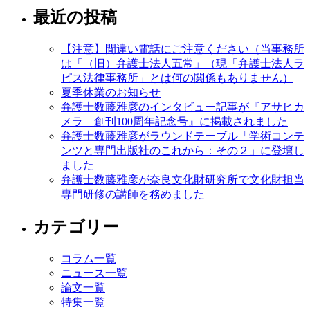
最近の投稿
【注意】間違い電話にご注意ください（当事務所
は「（旧）弁護士法人五常」（現「弁護士法人ラ
ピス法律事務所」とは何の関係もありません）
夏季休業のお知らせ
弁護士数藤雅彦のインタビュー記事が『アサヒカ
メラ 創刊100周年記念号』に掲載されました
弁護士数藤雅彦がラウンドテーブル「学術コンテ
ンツと専門出版社のこれから：その２」に登壇し
ました
弁護士数藤雅彦が奈良文化財研究所で文化財担当
専門研修の講師を務めました
カテゴリー
コラム一覧
ニュース一覧
論文一覧
特集一覧