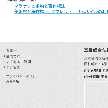
マラケシュ条約と著作権法
美術館と著作権 － タブレット、サムネイルの
五常総合法
弁護士
顧問契約
東京都港区新橋3
よくあるご質問
田村町ビル4階
アクセス
03-6550-9
プライバシーポリシー
(受付時間 平日1
免責事項