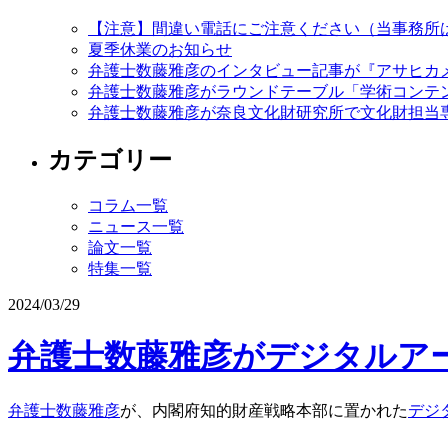
【注意】間違い電話にご注意ください（当事務所
夏季休業のお知らせ
弁護士数藤雅彦のインタビュー記事が『アサヒカメ
弁護士数藤雅彦がラウンドテーブル「学術コンテ
弁護士数藤雅彦が奈良文化財研究所で文化財担当
カテゴリー
コラム一覧
ニュース一覧
論文一覧
特集一覧
2024/03/29
弁護士数藤雅彦がデジタルア
弁護士数藤雅彦
が、内閣府知的財産戦略本部に置かれた
デジ