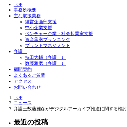
TOP
事務所概要
主な取扱業務
経営企画部支援
中小企業支援
ベンチャー企業・社会起業家支援
資産承継プランニング
ブランドマネジメント
弁護士
持田大輔（弁護士）
数藤雅彦（弁護士）
顧問契約
よくあるご質問
アクセス
お問い合わせ
TOP
ニュース
弁護士数藤雅彦がデジタルアーカイブ推進に関する検討
最近の投稿