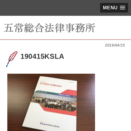
MENU
2019/04/15
190415KSLA