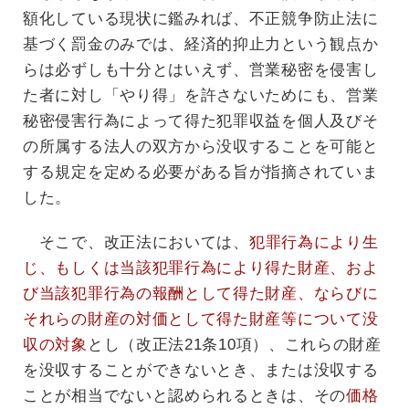
額化している現状に鑑みれば、不正競争防止法に
基づく罰金のみでは、経済的抑止力という観点か
らは必ずしも十分とはいえず、営業秘密を侵害し
た者に対し「やり得」を許さないためにも、営業
秘密侵害行為によって得た犯罪収益を個人及びそ
の所属する法人の双方から没収することを可能と
する規定を定める必要がある旨が指摘されていま
した。
そこで、改正法においては、
犯罪行為により生
じ、もしくは当該犯罪行為により得た財産、およ
び当該犯罪行為の報酬として得た財産、ならびに
それらの財産の対価として得た財産等について没
収の対象
とし（改正法21条10項）、これらの財産
を没収することができないとき、または没収する
ことが相当でないと認められるときは、その
価格