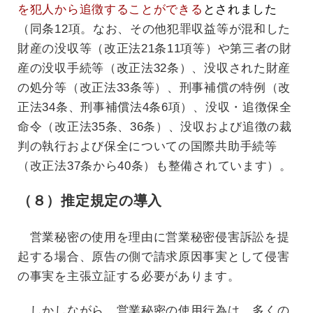
を犯人から追徴することができる
とされました
（同条12項。なお、その他犯罪収益等が混和した
財産の没収等（改正法21条11項等）や第三者の財
産の没収手続等（改正法32条）、没収された財産
の処分等（改正法33条等）、刑事補償の特例（改
正法34条、刑事補償法4条6項）、没収・追徴保全
命令（改正法35条、36条）、没収および追徴の裁
判の執行および保全についての国際共助手続等
（改正法37条から40条）も整備されています）。
（８）推定規定の導入
営業秘密の使用を理由に営業秘密侵害訴訟を提
起する場合、原告の側で請求原因事実として侵害
の事実を主張立証する必要があります。
しかしながら、営業秘密の使用行為は、多くの