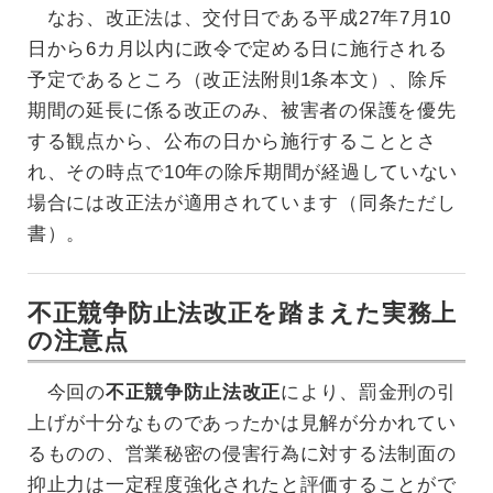
なお、改正法は、交付日である平成27年7月10
日から6カ月以内に政令で定める日に施行される
予定であるところ（改正法附則1条本文）、除斥
期間の延長に係る改正のみ、被害者の保護を優先
する観点から、公布の日から施行することとさ
れ、その時点で10年の除斥期間が経過していない
場合には改正法が適用されています（同条ただし
書）。
不正競争防止法改正を踏まえた実務上
の注意点
今回の
不正競争防止法改正
により、罰金刑の引
上げが十分なものであったかは見解が分かれてい
るものの、営業秘密の侵害行為に対する法制面の
抑止力は一定程度強化されたと評価することがで