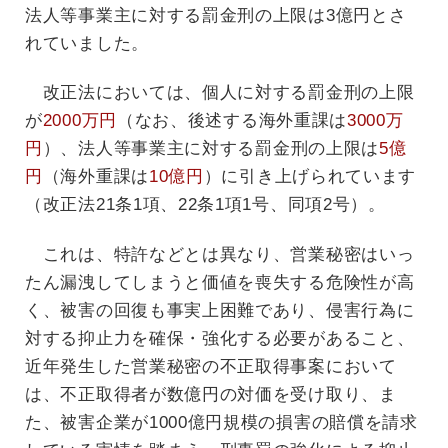
法人等事業主に対する罰金刑の上限は3億円とさ
れていました。
改正法においては、個人に対する罰金刑の上限
が
2000万円
（なお、後述する海外重課は
3000万
円
）、法人等事業主に対する罰金刑の上限は
5億
円
（海外重課は
10億円
）に引き上げられています
（改正法21条1項、22条1項1号、同項2号）。
これは、特許などとは異なり、営業秘密はいっ
たん漏洩してしまうと価値を喪失する危険性が高
く、被害の回復も事実上困難であり、侵害行為に
対する抑止力を確保・強化する必要があること、
近年発生した営業秘密の不正取得事案において
は、不正取得者が数億円の対価を受け取り、ま
た、被害企業が1000億円規模の損害の賠償を請求