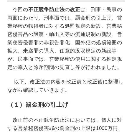
今回の
不正競争防止法
の
改正
は、刑事・民事の
両面にわたり、刑事面では、罰金刑の引上げ、営
業秘密の転得者に対する処罰規定の新設、営業秘
密侵害品の譲渡・輸出入等の流通規制の新設、営
業秘密侵害罪の非親告罪化、国外犯の処罰範囲の
拡大、未遂罪の導入、任意的没収規定の新設等
が、民事面では、営業秘密の使用に関する推定規
定の導入と除斥期間の見直し等が行われました。
以下、改正法の内容を改正前と改正後に整理し
ながら確認していきます。
（１）罰金刑の引上げ
改正前の不正競争防止法においては、個人に対
する営業秘密侵害罪の罰金刑の上限は1000万円、