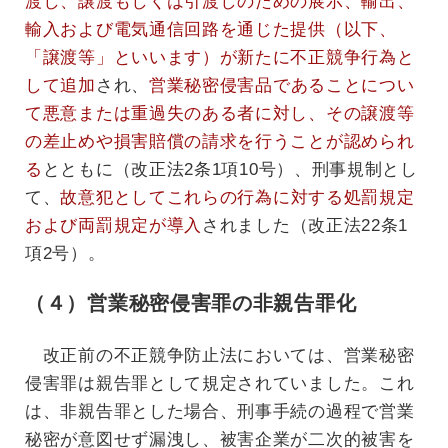
渡し、譲渡もしくは引渡しのための展示、輸出、
輸入および電気通信回路を通じた提供（以下、
「譲渡等」といいます）が新たに不正競争行為と
して追加
され、
営業秘密侵害品であることについ
て悪意または重過失のある者に対し、その譲渡等
の差止めや損害賠償の請求を行うことが認められ
る
とともに（改正法2条1項10号）、刑事規制とし
て、
故意犯としてこれらの行為に対する処罰規定
および両罰規定が導入
されました（改正法22条1
項2号）。
（４）営業秘密侵害罪の非親告罪化
改正前の不正競争防止法においては、営業秘密
侵害罪は親告罪として規定されていました。これ
は、非親告罪とした場合、刑事手続の過程で営業
秘密が意図せず漏洩し、被害企業が二次的被害を