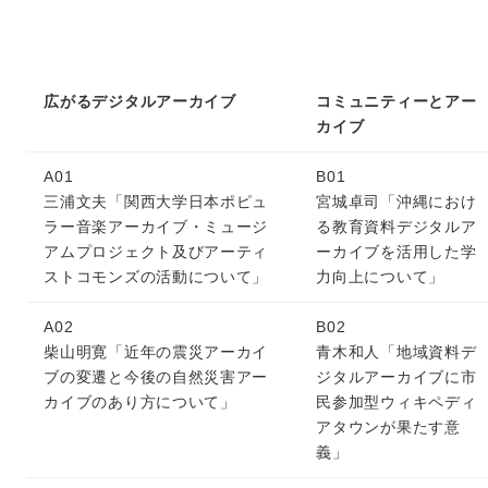
広がるデジタルアーカイブ
コミュニティーとアー
カイブ
A01
B01
三浦文夫「関西大学日本ポピュ
宮城卓司「沖縄におけ
ラー音楽アーカイブ・ミュージ
る教育資料デジタルア
アムプロジェクト及びアーティ
ーカイブを活用した学
ストコモンズの活動について」
力向上について」
A02
B02
柴山明寛「近年の震災アーカイ
青木和人「地域資料デ
ブの変遷と今後の自然災害アー
ジタルアーカイブに市
カイブのあり方について」
民参加型ウィキペディ
アタウンが果たす意
義」