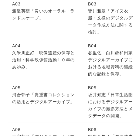
A03
B03
渡邉英徳「災いのオーラル・ラ
皆川雅章「アイヌ衣
ンドスケープ」
服・文様のデジタルデ
ータ作成方法に関する
検討」
A04
B04
久米川正好「映像遺産の保存と
谷里佐「白川郷和田家
活用：科学映像館活動１０年の
デジタルアーカイブに
あゆみ」
おける地域資料の継続
的な記録と保存」
A05
B05
河合郁子「貴重書コレクション
坂井知志「日常生活圏
の活用とデジタルアーカイブ」
におけるデジタルアー
カイブの撮影方法とメ
タデータの開発」
A06
B06