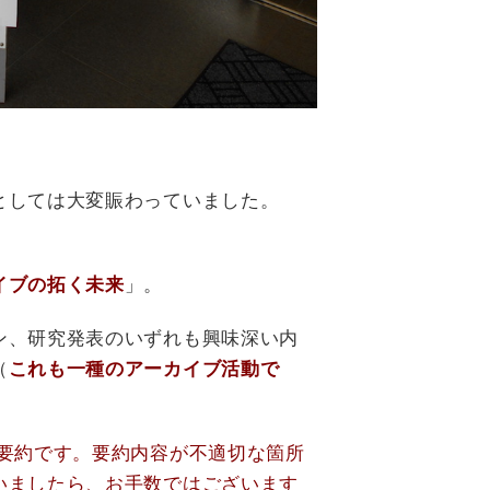
としては大変賑わっていました。
イブの拓く未来
」。
ン、研究発表のいずれも興味深い内
（
これも一種のアーカイブ活動で
た要約です。要約内容が不適切な箇所
いましたら、お手数ではございます