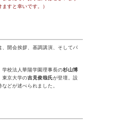
けますと幸いです。）
は、開会挨拶、基調講演、そしてパ
、学校法人華陽学園理事長の
杉山博
）東京大学の
吉見俊哉氏
が登壇。設
待などが述べられました。