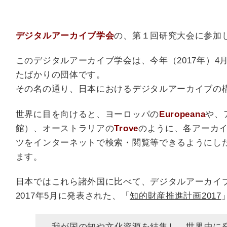
デジタルアーカイブ学会
の、第１回研究大会に参加
このデジタルアーカイブ学会は、今年（2017年）4
たばかりの団体です。
その名の通り、日本におけるデジタルアーカイブの
世界に目を向けると、ヨーロッパの
Europeana
や、
館）、オーストラリアの
Trove
のように、各アーカ
ツをインターネットで検索・閲覧等できるようにし
ます。
日本ではこれら諸外国に比べて、デジタルアーカイ
2017年5月に発表された、「
知的財産推進計画2017
我が国の知や文化資源を結集し、世界中に